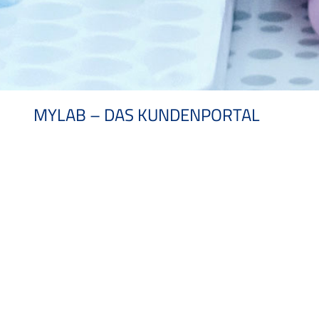
MYLAB – DAS KUNDENPORTAL
myLab ist das Kundenportal von Messer. Es unterstützt Sie und Ihr La
myLab stellt folgende Informationen für Sie bereit:
• Online Informationen zu den bestellten Produkten
• Zertifikate und Sicherheitsdatenblätter Ihrer bestellten Kalibriergase
• Produktdatenblätter und Sicherheitsdatenblätter Ihrer bestellten S
• Informationen zum Stabilitätszeitraum Ihrer bestellten Kalibriergase
• Automatische Mitteilungen sobald die Stabilitätsdauer eines Kalibrier
• Nachbestellfunktion
ONLINE-ZUGANG ZU ZERTIFIKATEN U