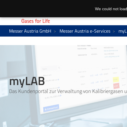
We could not load
Messer Austria GmbH
Messer Austria e-Services
myL
myLAB
Das Kundenportal zur Verwaltung von Kalibriergasen