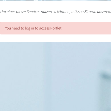
Um eines dieser Services nutzen zu können, müssen Sie von unserem 
You need to log in to access Portlet.