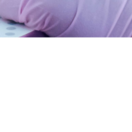
bor bei der Verwaltung der Lagerbestände und im sicheren Umgang mit Gasen.
 als Download
tandardgasgemische als Download
gases endet
ND SICHERHEITSDATENBLÄTTERN