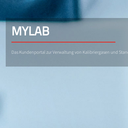
MYLAB
Das Kundenportal zur Verwaltung von Kalibriergasen und St