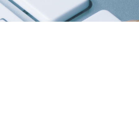
E-Order
tunden, sieben Tage die Woche Ihren Flaschenbedarf best