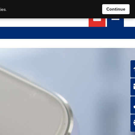
EN
DE
Continue
ies.