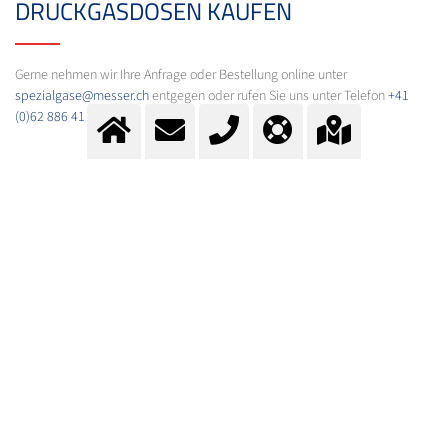
DRUCKGASDOSEN KAUFEN
Gerne nehmen wir Ihre Anfrage oder Bestellung online unter
spezialgase@messer.ch
entgegen oder rufen Sie uns unter Telefon
+41
(0)62 886 41 31
an.
KONTAKT
Fragen?
Kontaktieren Sie unser Team.
E-Mail:
info@messer.ch
oder Telefon
+41 (0)62 886 41 41
.
Wir beraten Sie gerne.
SPEZIALGASE - HOMEPAGE DER
MESSER GROUP