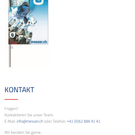
KONTAKT
Fragen?
Kontaktieren Sie unser Team.
E-Mail:
info@messer.ch
oder Telefon:
+41 (0)62 886 41 41
Wir beraten Sie gerne.