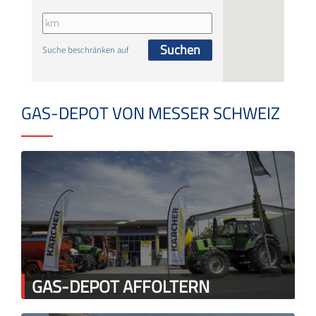
Suchen
Suche beschränken auf
GAS-DEPOT VON MESSER SCHWEIZ
GAS-DEPOT AFFOLTERN