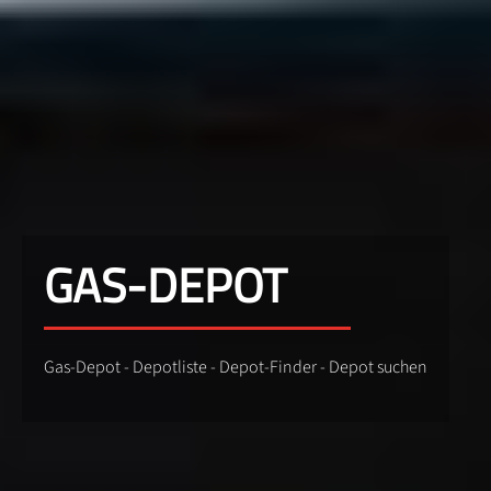
GAS-DEPOT
Gas-Depot - Depotliste - Depot-Finder - Depot suchen