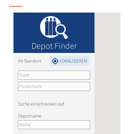
Depot Finder
Ihr Standort
LOKALISIEREN
Suche einschränken auf:
Depotname