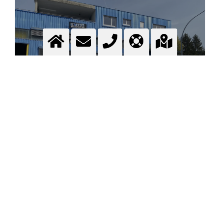
GAS-DEPOT BRÜGG
GAS-DEPOT KLINGNAU