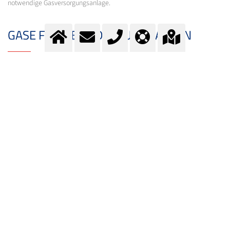
notwendige Gasversorgungsanlage.
GASE FÜR DEN 3D-DRUCK KAUFEN
Sie erhalten unsere Gase für den 3D-Druck in Flaschen in unserem Werk in
Lenzburg oder in einem unserer Gas-Depot.
Gerne nehmen wir Ihre Bestellung online unter
bestellen@messer.ch
entgegen oder rufen Sie uns unter Telefon
+41 (0)62 886 41 11
an.
Nutzen Sie unseren Lieferservice für die ganze Schweiz oder holen Sie ihr
Gasprodukt selbst in einem unserer Gas-Depots in ihrer Nähe ab.
KONTAKT
Fragen?
Kontaktieren Sie unser Team.
E-Mail:
info@messer.ch
oder Telefon:
+41 (0)62 886 41 41
.