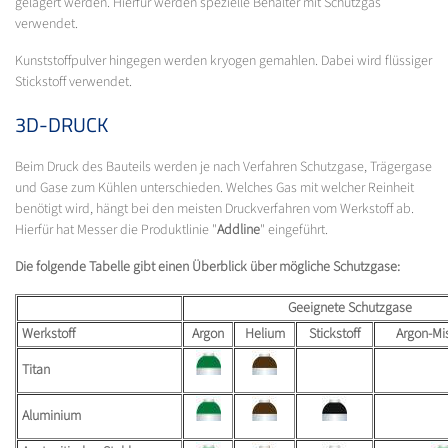
gelagert werden. Hierfür werden spezielle Behälter mit Schutzgas
verwendet.
Kunststoffpulver hingegen werden kryogen gemahlen. Dabei wird flüssiger
Stickstoff verwendet.
3D-DRUCK
Beim Druck des Bauteils werden je nach Verfahren Schutzgase, Trägergase
und Gase zum Kühlen unterschieden. Welches Gas mit welcher Reinheit
benötigt wird, hängt bei den meisten Druckverfahren vom Werkstoff ab.
Hierfür hat Messer die Produktlinie "
Addline
" eingeführt.
Die folgende Tabelle gibt einen Überblick über mögliche Schutzgase:
Geeignete Schutzgase
Werkstoff
Argon
Helium
Stickstoff
Argon-Mi
Titan
Aluminium