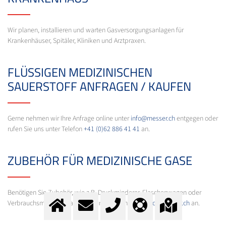
Wir planen, installieren und warten Gasversorgungsanlagen für
Krankenhäuser, Spitäler, Kliniken und Arztpraxen.
FLÜSSIGEN MEDIZINISCHEN
SAUERSTOFF ANFRAGEN / KAUFEN
Gerne nehmen wir Ihre Anfrage online unter
info@messer.ch
entgegen oder
rufen Sie uns unter Telefon
+41 (0)62 886 41 41
an.
ZUBEHÖR FÜR MEDIZINISCHE GASE
Benötigen Sie Zubehör, wie z.B. Druckminderer, Flaschenwagen oder
Verbrauchsmaterial, fragen Sie uns einfach unter
info@messer.ch
an.