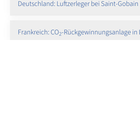
Deutschland: Luftzerleger bei Saint-Gobain 
Frankreich: CO
-Rückgewinnungsanlage in 
2
Spanien: Bau der fünften Luftzerlegungsan
Polen: VPSA-Anlage zur Sauerstoffversorgu
Tschechische Republik und Slowakei: Über