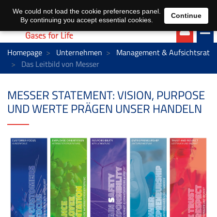
EN
DE
We could not load the cookie preferences panel.
Continue
By continuing you accept essential cookies.
Homepage
Unternehmen
Management & Aufsichtsrat
Das Leitbild von Messer
MESSER STATEMENT: VISION, PURPOSE
UND WERTE PRÄGEN UNSER HANDELN