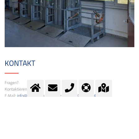
KONTAKT
Fragen?
Kontaktieren Sie unser Team.
E-Mail:
info@messer.ch
oder Telefon:
+41 (0)62 886 41 41
.
Wir beraten Sie gerne.
ALS DOWNLOAD VERFÜGBAR