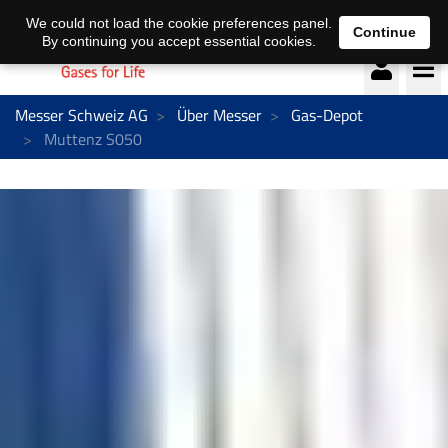
Deutsch
français
We could not load the cookie preferences panel.
Continue
By continuing you accept essential cookies.
Messer Schweiz AG
Über Messer
Gas-Depot
Muttenz S050