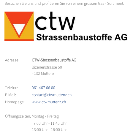
Besuchen Sie uns und profitieren Sie von einem grossen Gas - Sortiment.
Adresse:
CTW-Strassenbaustoffe AG
Bizenenstrasse 50
4132 Muttenz
Telefon:
061 467 66 00
E-Mail:
contact@ctwmuttenz.ch
Homepage:
www.ctwmuttenz.ch
Öffnungszeiten:
Montag - Freitag
7:00 Uhr - 11:45 Uhr
13:00 Uhr - 16:00 Uhr