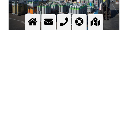
GAS-DEPOT
Gas-Depot - Depotliste - Depot-Finder - Depot suchen
Mehr Information
GAS-DEPOT VON MESSER SCHWEIZ