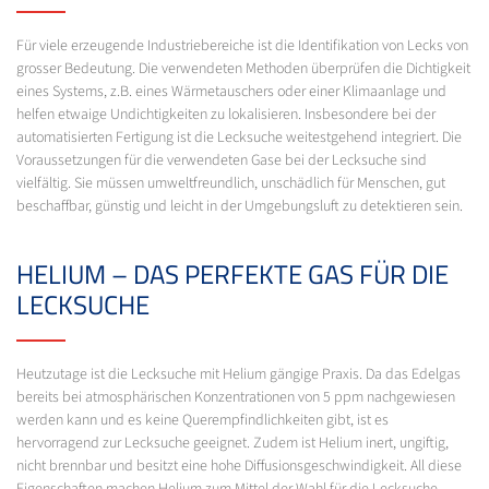
Für viele erzeugende Industriebereiche ist die Identifikation von Lecks von
grosser Bedeutung. Die verwendeten Methoden überprüfen die Dichtigkeit
eines Systems, z.B. eines Wärmetauschers oder einer Klimaanlage und
helfen etwaige Undichtigkeiten zu lokalisieren. Insbesondere bei der
automatisierten Fertigung ist die Lecksuche weitestgehend integriert. Die
Voraussetzungen für die verwendeten Gase bei der Lecksuche sind
vielfältig. Sie müssen umweltfreundlich, unschädlich für Menschen, gut
beschaffbar, günstig und leicht in der Umgebungsluft zu detektieren sein.
HELIUM – DAS PERFEKTE GAS FÜR DIE
LECKSUCHE
Heutzutage ist die Lecksuche mit Helium gängige Praxis. Da das Edelgas
bereits bei atmosphärischen Konzentrationen von 5 ppm nachgewiesen
werden kann und es keine Querempfindlichkeiten gibt, ist es
hervorragend zur Lecksuche geeignet. Zudem ist Helium inert, ungiftig,
nicht brennbar und besitzt eine hohe Diffusionsgeschwindigkeit. All diese
Eigenschaften machen Helium zum Mittel der Wahl für die Lecksuche.