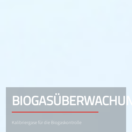
BIOGASÜBERWACHU
Kalibriergase für die Biogaskontrolle