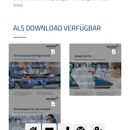
Group
.
ALS DOWNLOAD VERFÜGBAR
Gasgemische -
Kohlenwasserstoffgemische
Individuelle Lösungen
- Präzise auf Ihre
speziell für Ihre
Anwendung abgestimmt
Anwendung
Betriebsgase für die
Analytik - Reinstgase
und Gasgemische für