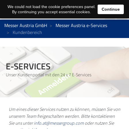
We could not load the cookie preferences panel.
Continue
By continuing you accept essential cookies.
Messer Austria GmbH
Messer Austria e-Services
Kundenbereich
E-SERVICES
Unser Kundenportal mit den 24 x 7 E-Services
Um eines dieser Services nutzen zu können, müssen Sie von
unserem Team freigeschalten werden. Bitte kontaktieren
Sie uns unter
info.at@messergroup.com
oder nutzen Sie