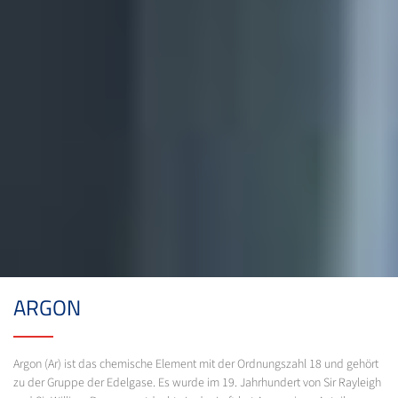
ARGON
Argon (Ar) ist das chemische Element mit der Ordnungszahl 18 und gehört
zu der Gruppe der Edelgase. Es wurde im 19. Jahrhundert von Sir Rayleigh