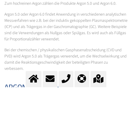
Zum hochreinen Argon zählen die Produkte Argon 5.0 und Argon 6.0.
Argon 5.0 oder Argon 6.0 findet Anwendung in verschiedenen analytischen
Messverfahren wie z.B. bei der induktiv gekoppelten Plasmaspektrometrie
(ICP) und als Trägergas in der Gaschromatographie (GC). Weitere Beispiele
sind die Verwendungen als Nullgas oder Spülgas. Es wird auch als Füllgas
für Proportionalzähler verwendet.
Bei der chemischen / physikalischen Gasphasenabscheidung (CVD und
PVD) wird Argon 5.0 als Trägergas verwendet, um die Wechselwirkung und
damit die Reaktionsgeschwindigkeit der beteiligten Phasen zu
verbessern.
ARGON IN FLASCHEN
Die Schulterfarbe der Argonflaschen ist dunkelgrün (RAL 6001 /
Smaragdgrün).
Argon erhalten Sie in verschiedenen Reinheiten (von Argon 4.6 bis Argon
6.0) und in verschiedenen Flaschengrössen (von einer 1 Liter