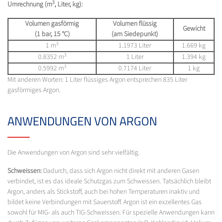
3
Umrechnung (m
,
Liter, kg):
Volumen gasförmig
Volumen flüssig
Gewicht
(1 bar, 15 °C)
(am Siedepunkt)
3
1 m
1.1973 Liter
1.669 kg
3
0.8352 m
1 Liter
1.394 kg
3
0.5992 m
0.7174 Liter
1 kg
Mit anderen Worten: 1 Liter flüssiges Argon entsprechen 835 Liter
gasförmiges Argon.
ANWENDUNGEN VON ARGON
Die Anwendungen von Argon sind sehr vielfältig.
Schweissen:
Dadurch, dass sich Argon nicht direkt mit anderen Gasen
verbindet, ist es das ideale Schutzgas zum Schweissen. Tatsächlich bleibt
Argon, anders als Stickstoff, auch bei hohen Temperaturen inaktiv und
bildet keine Verbindungen mit Sauerstoff. Argon ist ein exzellentes Gas
sowohl für MIG- als auch TIG-Schweissen. Für spezielle Anwendungen kann