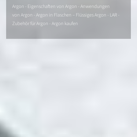
Argon - Eigenschaften von Argon - Anwendungen
von Argon - Argon in Flaschen – Flüssiges Argon - LAR -
Zubehör für Argon - Argon kaufen