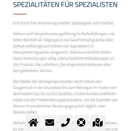
SPEZIALITÄTEN FÜR SPEZIALISTEN
Erst durch ihre Anwendung werden Spezialgase auch nutzbar.
Helium wird beispielsweise gasförmig für Ballonfüllungen, mit
hoher Reinheit als Trägergas in der Gaschromatographie oder
tiefkalt verflüssigt zum Kühlen von Supraleitern in
Kernspintomographen eingesetzt. Selbstverständlich stellen
diese Anwendungen völlig unterschiedliche Anforderungen an
das Produkt, die Lieferform, die eingesetzte Hardware oder
den geleisteten Service.
Die Palette der Versorgungsvarianten reicht dabei vom
Gasgemisch in der Druckdose bis zum Reinstgas im Trailer, vom
technischen Gas bis zur 6.0-Qualität. Unsere Kunden profitieren
dabei von der Problemlösungskompetenz, die die Experten von
Messer im persönlichen Beratungsgespräch täglich unter
Beweis stellen.
Sicherheit hat die höchste Priorität. Messer bietet Informationen
zu den Gaseigenschaften, dem sicheren Umgang mit Gasen und