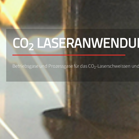
CO
LASERANWENDU
2
Betriebsgase und Prozessgase für das CO
-Laserschweissen un
2