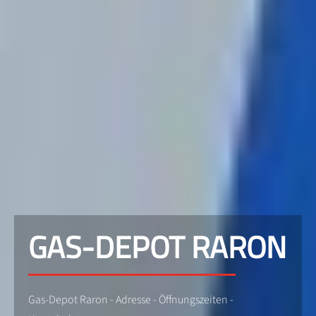
GAS-DEPOT RARON
Gas-Depot Raron - Adresse - Öffnungszeiten -