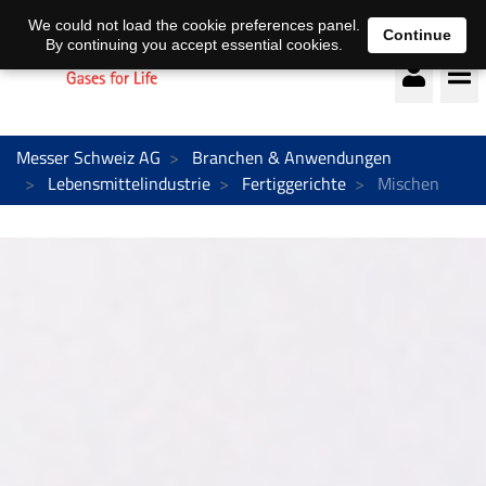
Deutsch
français
We could not load the cookie preferences panel.
Continue
By continuing you accept essential cookies.
Messer Schweiz AG
Branchen & Anwendungen
Lebensmittelindustrie
Fertiggerichte
Mischen