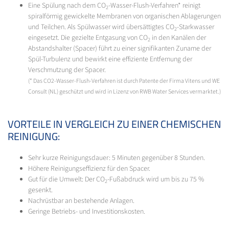
Eine Spülung nach dem CO
-Wasser-Flush-Verfahren* reinigt
2
spiralförmig gewickelte Membranen von organischen Ablagerungen
und Teilchen. Als Spülwasser wird übersättigtes CO
-Starkwasser
2
eingesetzt. Die gezielte Entgasung von CO
in den Kanälen der
2
Abstandshalter (Spacer) führt zu einer signifikanten Zuname der
Spül-Turbulenz und bewirkt eine effiziente Entfernung der
Verschmutzung der Spacer.
(* Das CO2-Wasser-Flush-Verfahren ist durch Patente der Firma Vitens und WE
Consult (NL) geschützt und wird in Lizenz von RWB Water Services vermarktet.)
VORTEILE IN VERGLEICH ZU EINER CHEMISCHEN
REINIGUNG:
Sehr kurze Reinigungsdauer: 5 Minuten gegenüber 8 Stunden.
Höhere Reinigungseffizienz für den Spacer.
Gut für die Umwelt: Der CO
-Fußabdruck wird um bis zu 75 %
2
gesenkt.
Nachrüstbar an bestehende Anlagen.
Geringe Betriebs- und Investitionskosten.