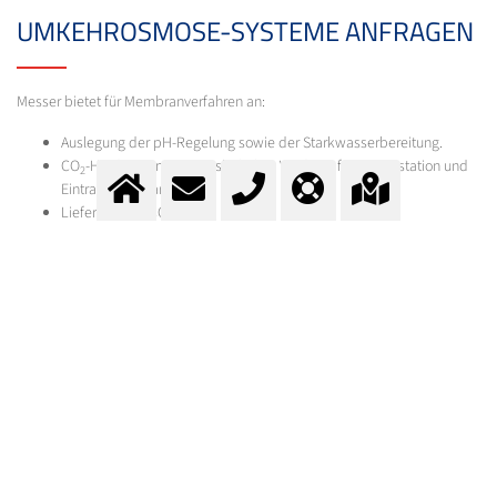
UMKEHROSMOSE-SYSTEME ANFRAGEN
Messer bietet für Membranverfahren an:
Auslegung der pH-Regelung sowie der Starkwasserbereitung.
CO
-Hardware mit Vorratsbehälter, Verdampfer, Dosierstation und
2
Eintragshardware.
Lieferung von CO
.
2
Nehmen Sie Kontakt mit uns auf.
KONTAKT
Fragen?
Kontaktieren Sie unser Team.
E-Mail:
info@messer.ch
oder Telefon:
+41 (0)62 886 41 41
.
Wir beraten Sie gerne.