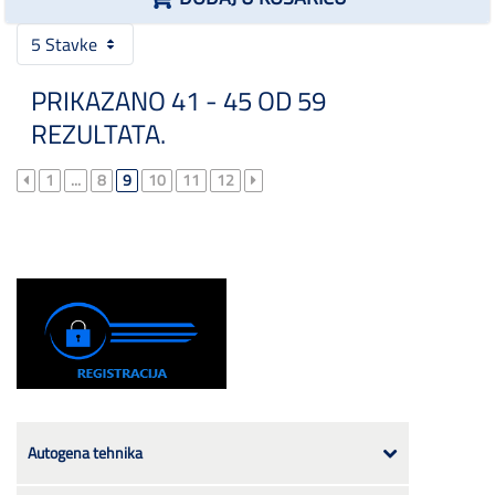
5 Stavke
PRIKAZANO 41 - 45 OD 59
REZULTATA.
1
...
8
9
10
11
12
Autogena tehnika