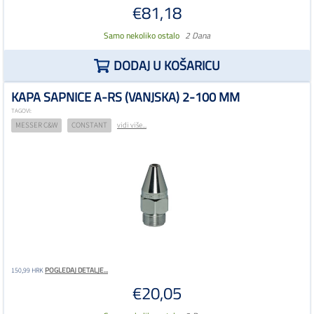
€81,18
Samo nekoliko ostalo
2 Dana
DODAJ U KOŠARICU
KAPA SAPNICE A-RS (VANJSKA) 2-100 MM
TAGOVI:
MESSER C&W
CONSTANT
vidi više...
POGLEDAJ DETALJE...
150,99 HRK
€20,05