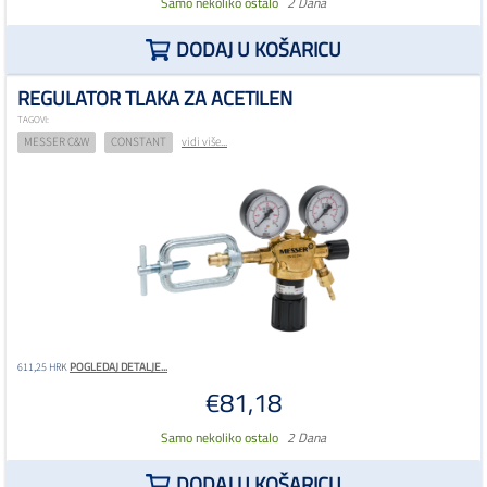
Samo nekoliko ostalo
2 Dana
DODAJ U KOŠARICU
REGULATOR TLAKA ZA ACETILEN
TAGOVI:
MESSER C&W
CONSTANT
vidi više...
POGLEDAJ DETALJE...
611,25 HRK
€81,18
Samo nekoliko ostalo
2 Dana
DODAJ U KOŠARICU