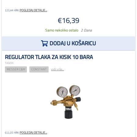
POGLEDAJ DETALJE...
123,44 HRK
€16,39
Samo nekoliko ostalo
2 Dana
DODAJ U KOŠARICU
REGULATOR TLAKA ZA KISIK 10 BARA
TAGOVI:
MESSER C&W
CONSTANT
vidi više...
POGLEDAJ DETALJE...
611,05 HRK