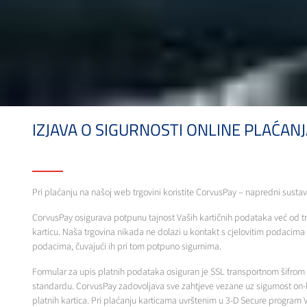
IZJAVA O SIGURNOSTI ONLINE PLAĆAN
Pri plaćanju na našoj web trgovini koristite CorvusPay – napredni sustav
CorvusPay osigurava potpunu tajnost Vaših kartičnih podataka već od tr
karticu. Naša trgovina nikada ne dolazi u kontakt s cjelovitim podacima o
podacima, čuvajući ih pri tom potpuno sigurnima.
Formular za upis platnih podataka osiguran je SSL transportnom šifrom n
standardu. CorvusPay zadovoljava sve zahtjeve vezane uz sigurnost on-l
platnih kartica. Pri plaćanju karticama uvrštenim u 3-D Secure program 