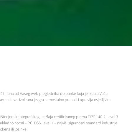
e šifrirano od Vašeg web preglednika do banke koja je izdala Vašu
y sustava. Izolirana jezgra samostalno prenosi i upravlja osjetljivim
rištenjem kriptografskog uređaja certificiranog prema FIPS 140-2 Level 3
kladno normi – PCI DSS Level 1 – najviši sigurnosni standard industrije
kena ili lozinke.