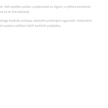
. Vaši osjetljivi podaci u potpunosti su sigurni, a njihova privatnost
a za on-line plaćanje.
troge kontrole pristupa, redovitim praćenjem sigurnosti i dubinskim
ti sustava zaštitom Vaših kartičnih podataka.