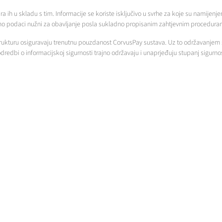
ih u skladu s tim. Informacije se koriste isključivo u svrhe za koje su namijenjene
o podaci nužni za obavljanje posla sukladno propisanim zahtjevnim proceduram
trukturu osiguravaju trenutnu pouzdanost CorvusPay sustava. Uz to održavanjem s
edbi o informacijskoj sigurnosti trajno održavaju i unaprjeđuju stupanj sigurnos
 za siguran prihvat platnih kartica putem interneta.