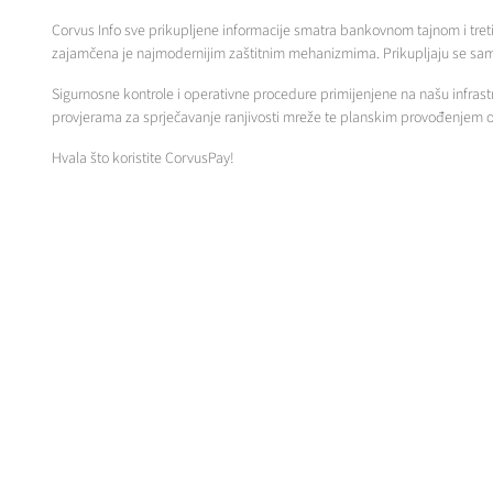
Corvus Info sve prikupljene informacije smatra bankovnom tajnom i tretira 
zajamčena je najmodernijim zaštitnim mehanizmima. Prikupljaju se sam
Sigurnosne kontrole i operativne procedure primijenjene na našu infras
provjerama za sprječavanje ranjivosti mreže te planskim provođenjem odr
Hvala što koristite CorvusPay!
Sigurnost online plaćanja
Pri plaćanju na našoj web trgovini koristite CorvusPay – napredni sustav