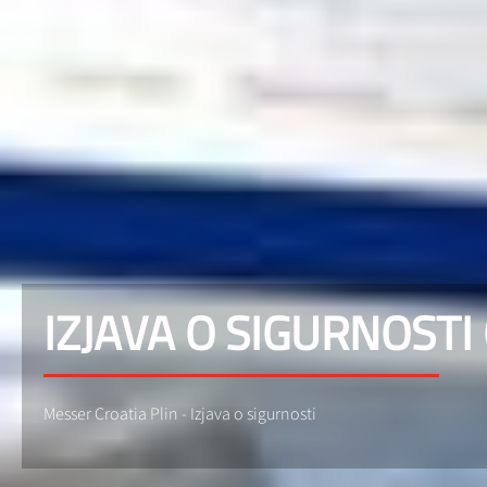
IZJAVA O SIGURNOSTI
Messer Croatia Plin - Izjava o sigurnosti