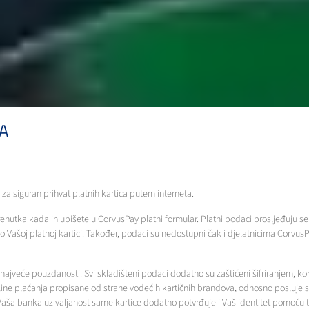
JA
 za siguran prihvat platnih kartica putem interneta.
enutka kada ih upišete u CorvusPay platni formular. Platni podaci prosljeđuju s
 Vašoj platnoj kartici. Također, podaci su nedostupni čak i djelatnicima CorvusPa
ajveće pouzdanosti. Svi skladišteni podaci dodatno su zaštićeni šifriranjem, ko
ine plaćanja propisane od strane vodećih kartičnih brandova, odnosno posluje su
Vaša banka uz valjanost same kartice dodatno potvrđuje i Vaš identitet pomoću to