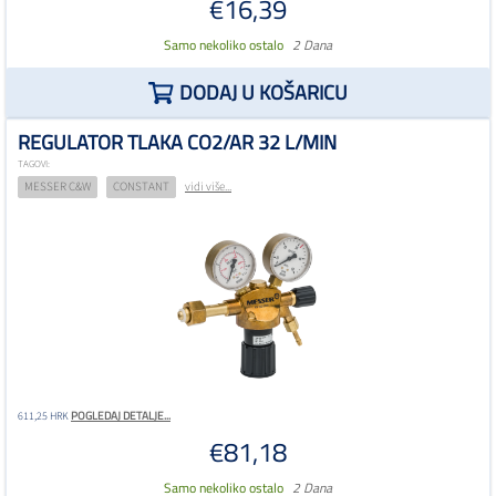
€16,39
Samo nekoliko ostalo
2 Dana
DODAJ U KOŠARICU
REGULATOR TLAKA CO2/AR 32 L/MIN
TAGOVI:
MESSER C&W
CONSTANT
vidi više...
POGLEDAJ DETALJE...
611,25 HRK
€81,18
Samo nekoliko ostalo
2 Dana