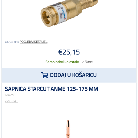
POGLEDAJ DETALJE...
189,38 HRK
€25,15
Samo nekoliko ostalo
2 Dana
DODAJ U KOŠARICU
SAPNICA STARCUT ANME 125-175 MM
TAGOVI:
vidi više...