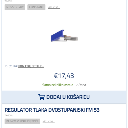
TAGOVI:
MESSER C&W
CONSTANT
vidi više...
POGLEDAJ DETALJE...
131,25 HRK
€17,43
Samo nekoliko ostalo
2 Dana
DODAJ U KOŠARICU
REGULATOR TLAKA DVOSTUPANJSKI FM 53
TAGOVI:
PLINOVI VISOKE ČISTOĆE
vidi više...