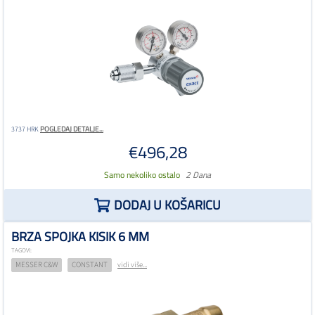
POGLEDAJ DETALJE...
3737 HRK
€496,28
Samo nekoliko ostalo
2 Dana
DODAJ U KOŠARICU
BRZA SPOJKA KISIK 6 MM
TAGOVI:
MESSER C&W
CONSTANT
vidi više...