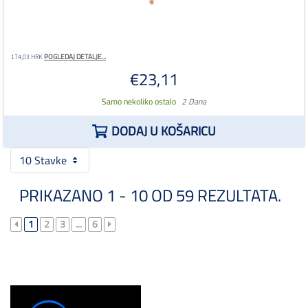
POGLEDAJ DETALJE...
174,03 HRK
€23,11
Samo nekoliko ostalo
2 Dana
DODAJ U KOŠARICU
10 Stavke
PRIKAZANO 1 - 10 OD 59 REZULTATA.
1
2
3
...
6