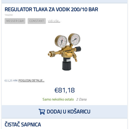
REGULATOR TLAKA ZA VODIK 200/10 BAR
TAGOVI:
MESSER C&W
CONSTANT
vidi više...
POGLEDAJ DETALJE...
611,25 HRK
€81,18
Samo nekoliko ostalo
2 Dana
DODAJ U KOŠARICU
ČISTAČ SAPNICA