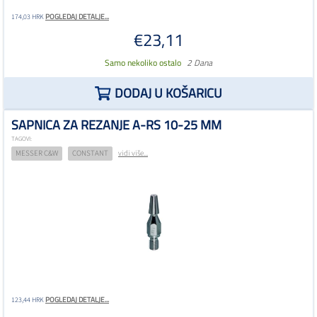
POGLEDAJ DETALJE...
174,03 HRK
€23,11
Samo nekoliko ostalo
2 Dana
DODAJ U KOŠARICU
SAPNICA ZA REZANJE A-RS 10-25 MM
TAGOVI:
MESSER C&W
CONSTANT
vidi više...
POGLEDAJ DETALJE...
123,44 HRK