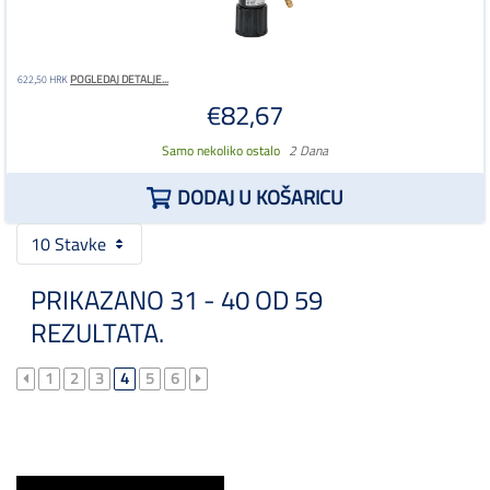
POGLEDAJ DETALJE...
622,50 HRK
€82,67
Samo nekoliko ostalo
2 Dana
DODAJ U KOŠARICU
10 Stavke
PRIKAZANO 31 - 40 OD 59
REZULTATA.
1
2
3
4
5
6