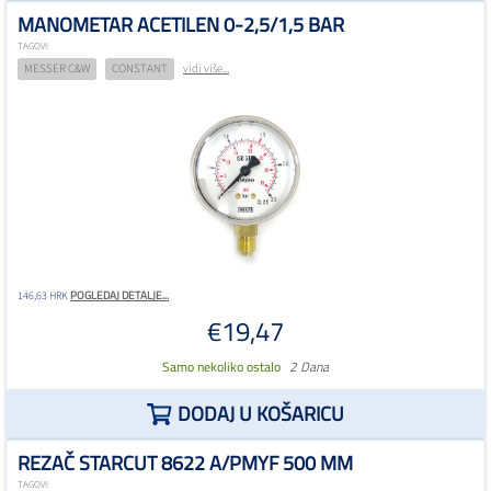
MANOMETAR ACETILEN 0-2,5/1,5 BAR
TAGOVI:
MESSER C&W
CONSTANT
vidi više...
POGLEDAJ DETALJE...
146,63 HRK
€19,47
Samo nekoliko ostalo
2 Dana
DODAJ U KOŠARICU
REZAČ STARCUT 8622 A/PMYF 500 MM
TAGOVI: