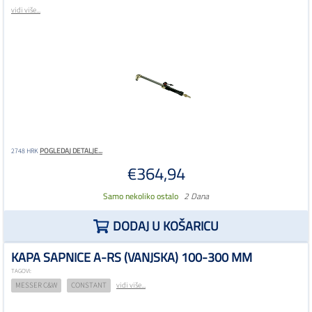
vidi više...
POGLEDAJ DETALJE...
2748 HRK
€364,94
Samo nekoliko ostalo
2 Dana
DODAJ U KOŠARICU
KAPA SAPNICE A-RS (VANJSKA) 100-300 MM
TAGOVI:
MESSER C&W
CONSTANT
vidi više...