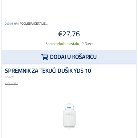
POGLEDAJ DETALJE...
209,03 HRK
€27,76
Samo nekoliko ostalo
2 Dana
DODAJ U KOŠARICU
SPREMNIK ZA TEKUĆI DUŠIK YDS 10
TAGOVI:
vidi više...