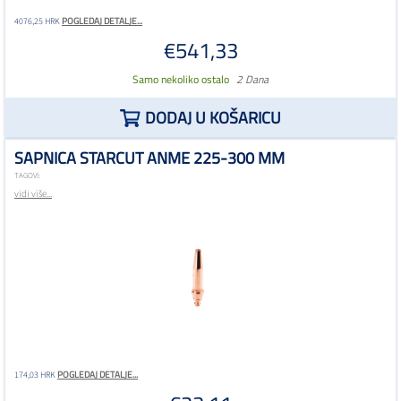
POGLEDAJ DETALJE...
4076,25 HRK
€541,33
Samo nekoliko ostalo
2 Dana
DODAJ U KOŠARICU
SAPNICA STARCUT ANME 225-300 MM
TAGOVI:
vidi više...
POGLEDAJ DETALJE...
174,03 HRK