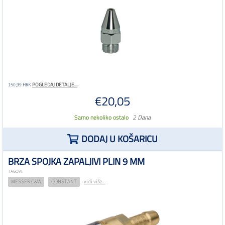
POGLEDAJ DETALJE...
150,99 HRK
€20,05
Samo nekoliko ostalo
2 Dana
DODAJ U KOŠARICU
BRZA SPOJKA ZAPALJIVI PLIN 9 MM
TAGOVI:
MESSER C&W
CONSTANT
vidi više...