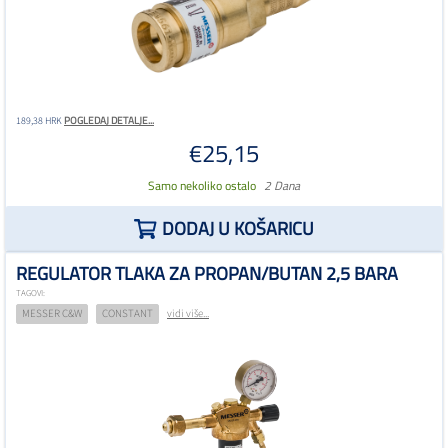
POGLEDAJ DETALJE...
189,38 HRK
€25,15
Samo nekoliko ostalo
2 Dana
DODAJ U KOŠARICU
REGULATOR TLAKA ZA PROPAN/BUTAN 2,5 BARA
TAGOVI:
MESSER C&W
CONSTANT
vidi više...