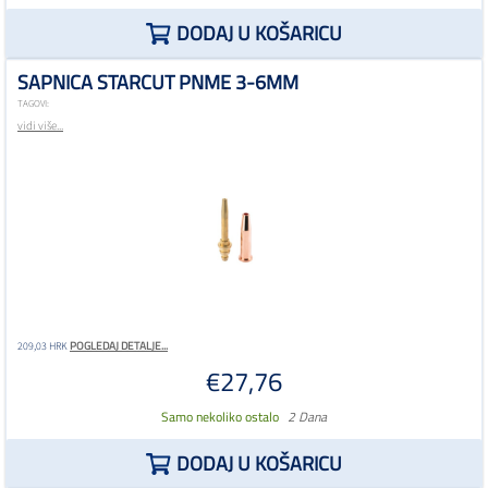
DODAJ U KOŠARICU
SAPNICA STARCUT PNME 3-6MM
TAGOVI:
vidi više...
POGLEDAJ DETALJE...
209,03 HRK
€27,76
Samo nekoliko ostalo
2 Dana
DODAJ U KOŠARICU