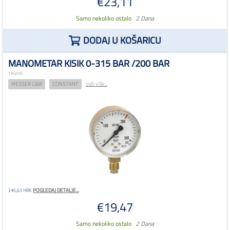
€23,11
Samo nekoliko ostalo
2 Dana
DODAJ U KOŠARICU
MANOMETAR KISIK 0-315 BAR /200 BAR
TAGOVI:
MESSER C&W
CONSTANT
vidi više...
POGLEDAJ DETALJE...
146,63 HRK
€19,47
Samo nekoliko ostalo
2 Dana