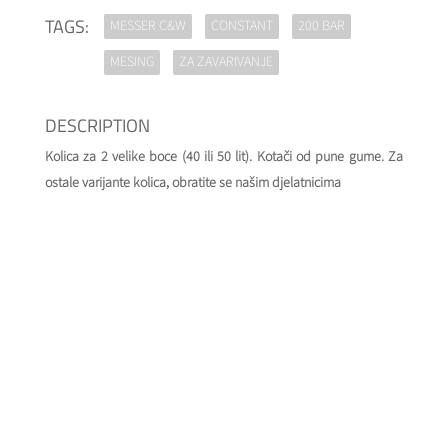
TAGS:
MESSER C&W
CONSTANT
200 BAR
MESING
ZA ZAVARIVANJE
DESCRIPTION
Kolica za 2 velike boce (40 ili 50 lit). Kotači od pune gume. Za
ostale varijante kolica, obratite se našim djelatnicima