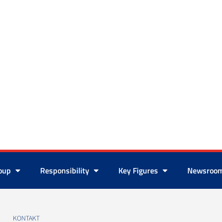
roup
Responsibility
Key Figures
Newsroo
KONTAKT