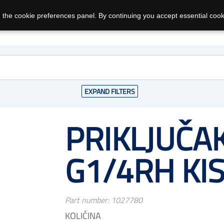
 the cookie preferences panel. By continuing you accept essential cook
EXPAND FILTERS
PRIKLJUČA
G1/4RH KIS
Part number:
1027780
KOLIČINA