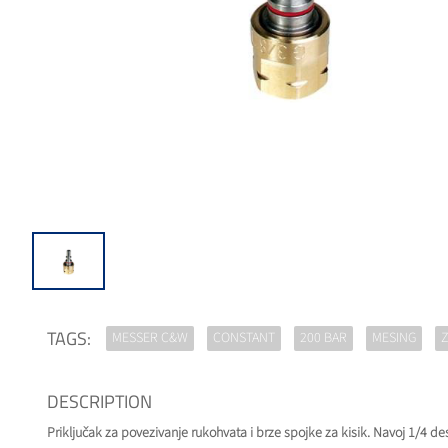
TAGS:
MESSER C&W
CONSTANT
200 BAR
MESING
Z
DESCRIPTION
Priključak za povezivanje rukohvata i brze spojke za kisik. Navoj 1/4 de