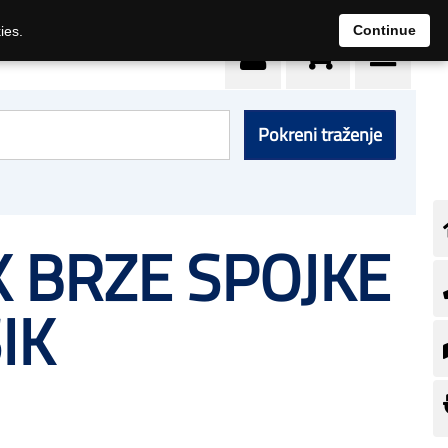
0
Continue
ies.
Pokreni traženje
K BRZE SPOJKE
IK