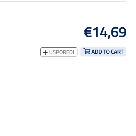
€14,69
ADD TO CART
USPOREDI