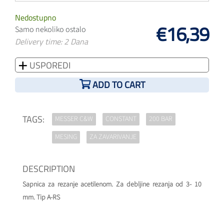
Nedostupno
€16,39
Samo nekoliko ostalo
Delivery time: 2 Dana
USPOREDI
ADD TO CART
TAGS:
MESSER C&W
CONSTANT
200 BAR
MESING
ZA ZAVARIVANJE
DESCRIPTION
Sapnica za rezanje acetilenom. Za debljine rezanja od 3- 10
mm. Tip A-RS