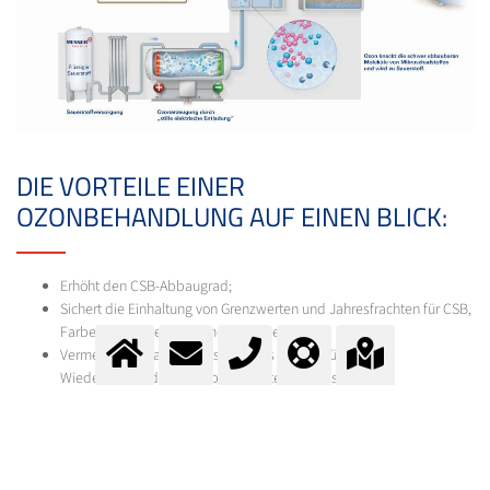
DIE VORTEILE EINER
OZONBEHANDLUNG AUF EINEN BLICK:
Erhöht den CSB-Abbaugrad;
Sichert die Einhaltung von Grenzwerten und Jahresfrachten für CSB,
Farbe, und andere Summenparameter;
Vermeidet Aufsalzung des Wassers und begünstigt die
Wiederverwendung von behandeltem Abwasser;
Eliminiert Mikroverunreinigungen.
ABWASSERREINIGUNG MIT OZON VON