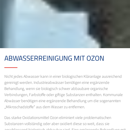
ABWASSERREINIGUNG MIT OZON
Nicht jedes Abwasser kann in einer biologischen Kläranlage ausreichend
gereinigt werden. Industrieabwässer benötigen eine ergänzende
Behandlung, wenn sie biologisch schwer abbaubare organische
Verbindungen, Farbstoffe oder giftige Substanzen enthalten. Kommunale
Abwässer benötigen eine ergänzende Behandlung um die sogenannten
„Mikroschadstoffe“ aus dem Wasser zu entfernen.
Das starke Oxidationsmittel Ozon eliminiert viele problematischen
Substanzen vollständig oder aber oxidiert diese so weit, dass sie
anschliessend biologisch abbaubar sind. Eine ergänzende Behandlung mit