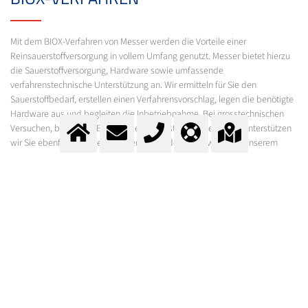
Mit dem BIOX-Verfahren von Messer werden die Vorteile einer
Reinsauerstoffversorgung in vollem Umfang genutzt. Messer bietet hierzu
die Sauerstoffversorgung, Hardware sowie umfassende
verfahrenstechnische Unterstützung an. Wir ermitteln für Sie den
Sauerstoffbedarf, erstellen einen Verfahrensvorschlag, legen die benötigte
Hardware aus und begleiten die Inbetriebnahme. Bei grosstechnischen
Versuchen, befristeter Bedarf oder kurzfristige Notbegasung unterstützen
wir Sie ebenfalls und liefern Ihnen ausserdem Hardware aus unserem
Mietangeboten.
SAUERSTOFF FÜR KLÄRANLAGEN
ANFRAGEN
Messer bietet hierzu die Sauerstoffversorgung, Hardware sowie
umfassende verfahrenstechnische Unterstützung an. Wir ermitteln für Sie
den Sauerstoffbedarf, erstellen einen Verfahrensvorschlag, legen die
benötigte Hardware aus und begleiten die Inbetriebnahme.