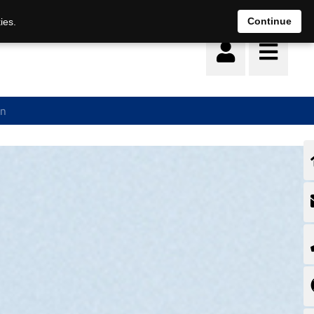
Deutsch
français
Continue
ies.
on