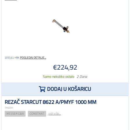
POGLEDAJ DETALJE...
1693,61 HRK
€224,92
Samo nekoliko ostalo
2 Dana
DODAJ U KOŠARICU
REZAČ STARCUT 8622 A/PMYF 1000 MM
TAGOVI:
MESSER C&W
CONSTANT
vidi više...