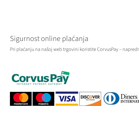
Sigurnost online plaćanja
Pri plaćanju na našoj web trgovini koristite CorvusPay – napredn