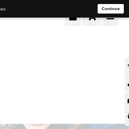
0
Continue
ies.