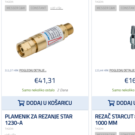
TAGOVI:
TAGOVI:
MESSER C&W
CONSTANT
vidi više...
MESSER C&W
CONSTAN
POGLEDAJ DETALJE...
POGLEDAJ DETALJE..
311,07 HRK
123,44 HRK
€41,31
€16
Samo nekoliko ostalo
2 Dana
Samo nekoliko
DODAJ U KOŠARICU
DODAJ 
PLAMENIK ZA REZANJE STAR
REZAČ STARCUT 
1230-A
1000 MM
TAGOVI:
TAGOVI:
vidi više...
MESSER C&W
CONSTAN