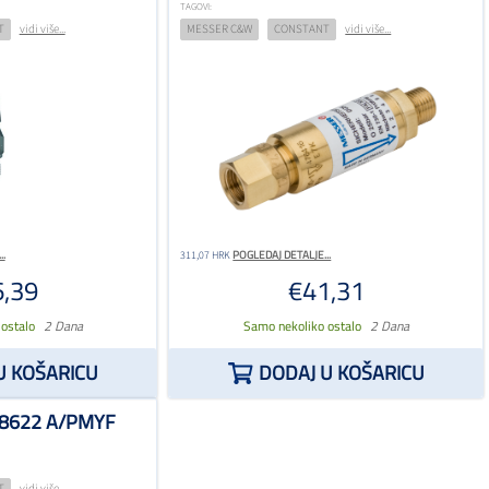
TAGOVI:
T
vidi više...
MESSER C&W
CONSTANT
vidi više...
.
POGLEDAJ DETALJE...
311,07 HRK
,39
€41,31
 ostalo
2 Dana
Samo nekoliko ostalo
2 Dana
U KOŠARICU
DODAJ U KOŠARICU
8622 A/PMYF
T
vidi više...