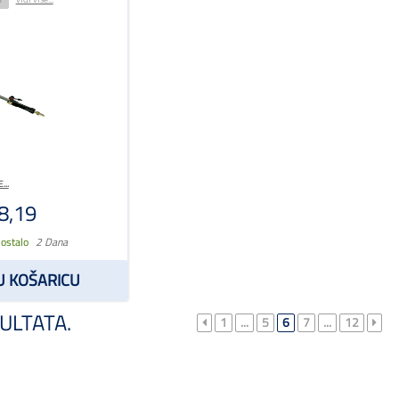
...
8,19
 ostalo
2 Dana
U KOŠARICU
ULTATA.
1
...
5
6
7
...
12