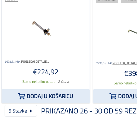
POGLEDAJ DETALJE...
1693,61 HRK
POGLEDAJ DETALJE
2998,35 HRK
€224,92
€39
Samo nekoliko ostalo
2 Dana
Samo nekoliko
DODAJ U KOŠARICU
DODAJ 
PRIKAZANO 26 - 30 OD 59 REZ
5 Stavke