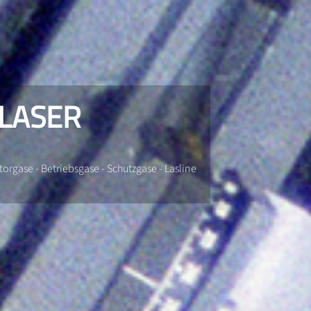
 LASER
orgase - Betriebsgase - Schutzgase - Lasline