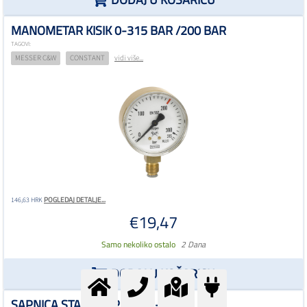
DODAJ U KOŠARICU
MANOMETAR KISIK 0-315 BAR /200 BAR
TAGOVI:
MESSER C&W
CONSTANT
vidi više...
POGLEDAJ DETALJE...
146,63 HRK
€19,47
Samo nekoliko ostalo
2 Dana
DODAJ U KOŠARICU
SAPNICA STARCUT PNME 3-6MM