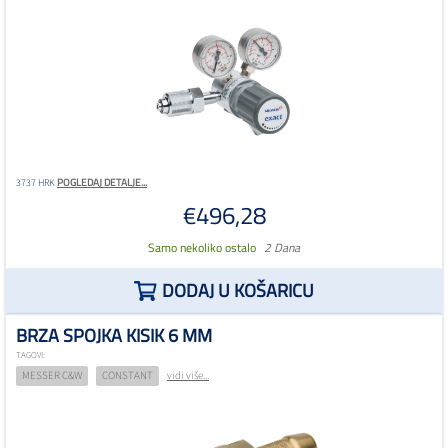
POGLEDAJ DETALJE...
3737 HRK
€496,28
Samo nekoliko ostalo
2 Dana
DODAJ U KOŠARICU
BRZA SPOJKA KISIK 6 MM
TAGOVI:
MESSER C&W
CONSTANT
vidi više...