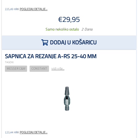
POGLEDAJ DETALJE...
225,49 HRK
€29,95
Samo nekoliko ostalo
2 Dana
DODAJ U KOŠARICU
SAPNICA ZA REZANJE A-RS 25-40 MM
TAGOVI:
MESSER C&W
CONSTANT
vidi više...
POGLEDAJ DETALJE...
123,44 HRK