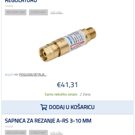
REGULATORU
TAGOVI:
MESSER C&W
CONSTANT
vidi više...
POGLEDAJ DETALJE...
311,07 HRK
€41,31
Samo nekoliko ostalo
2 Dana
DODAJ U KOŠARICU
SAPNICA ZA REZANJE A-RS 3-10 MM
TAGOVI:
MESSER C&W
CONSTANT
vidi više...