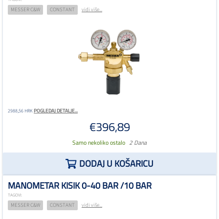
TAGOVI:
MESSER C&W
CONSTANT
vidi više...
POGLEDAJ DETALJE...
2988,56 HRK
€396,89
Samo nekoliko ostalo
2 Dana
DODAJ U KOŠARICU
MANOMETAR KISIK 0-40 BAR /10 BAR
TAGOVI:
MESSER C&W
CONSTANT
vidi više...