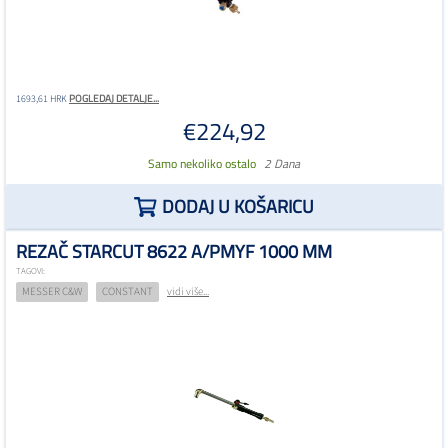
POGLEDAJ DETALJE...
1693,61 HRK
€224,92
Samo nekoliko ostalo
2 Dana
DODAJ U KOŠARICU
REZAČ STARCUT 8622 A/PMYF 1000 MM
TAGOVI:
MESSER C&W
CONSTANT
vidi više...