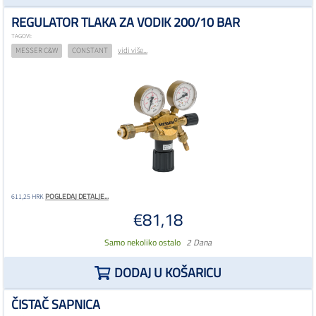
REGULATOR TLAKA ZA VODIK 200/10 BAR
TAGOVI:
MESSER C&W
CONSTANT
vidi više...
POGLEDAJ DETALJE...
611,25 HRK
€81,18
Samo nekoliko ostalo
2 Dana
DODAJ U KOŠARICU
ČISTAČ SAPNICA