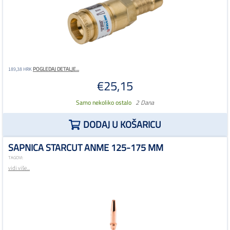
POGLEDAJ DETALJE...
189,38 HRK
€25,15
Samo nekoliko ostalo
2 Dana
DODAJ U KOŠARICU
SAPNICA STARCUT ANME 125-175 MM
TAGOVI:
vidi više...