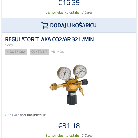
€16,39
Samo nekoliko ostalo
2 Dana
DODAJ U KOŠARICU
REGULATOR TLAKA CO2/AR 32 L/MIN
TAGOVI:
MESSER C&W
CONSTANT
vidi više...
POGLEDAJ DETALJE...
611,25 HRK
€81,18
Samo nekoliko ostalo
2 Dana