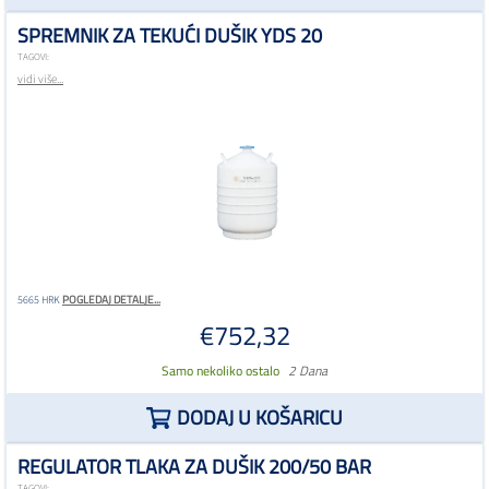
SPREMNIK ZA TEKUĆI DUŠIK YDS 20
TAGOVI:
vidi više...
POGLEDAJ DETALJE...
5665 HRK
€752,32
Samo nekoliko ostalo
2 Dana
DODAJ U KOŠARICU
REGULATOR TLAKA ZA DUŠIK 200/50 BAR