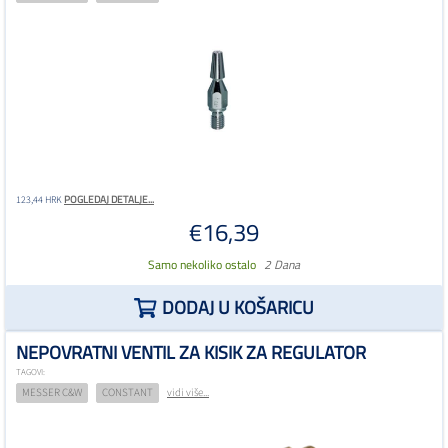
POGLEDAJ DETALJE...
123,44 HRK
€16,39
Samo nekoliko ostalo
2 Dana
DODAJ U KOŠARICU
NEPOVRATNI VENTIL ZA KISIK ZA REGULATOR
TAGOVI:
MESSER C&W
CONSTANT
vidi više...