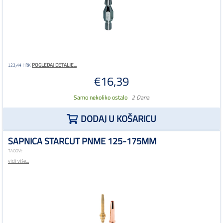
POGLEDAJ DETALJE...
123,44 HRK
€16,39
Samo nekoliko ostalo
2 Dana
DODAJ U KOŠARICU
SAPNICA STARCUT PNME 125-175MM
TAGOVI:
vidi više...