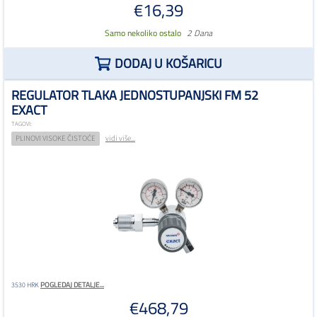
€16,39
Samo nekoliko ostalo
2 Dana
DODAJ U KOŠARICU
REGULATOR TLAKA JEDNOSTUPANJSKI FM 52
EXACT
TAGOVI:
PLINOVI VISOKE ČISTOĆE
vidi više...
POGLEDAJ DETALJE...
3530 HRK
€468,79