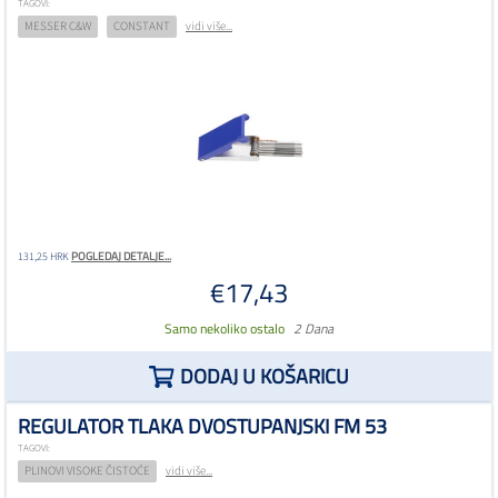
TAGOVI:
MESSER C&W
CONSTANT
vidi više...
POGLEDAJ DETALJE...
131,25 HRK
€17,43
Samo nekoliko ostalo
2 Dana
DODAJ U KOŠARICU
REGULATOR TLAKA DVOSTUPANJSKI FM 53
TAGOVI:
PLINOVI VISOKE ČISTOĆE
vidi više...