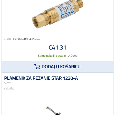
POGLEDAJ DETALJE...
311,07 HRK
€41,31
Samo nekoliko ostalo
2 Dana
DODAJ U KOŠARICU
PLAMENIK ZA REZANJE STAR 1230-A
TAGOVI:
vidi više...