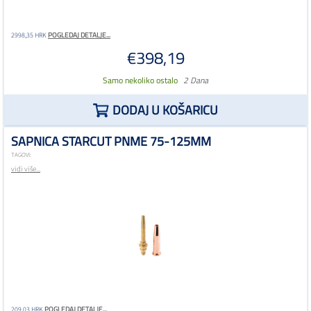
POGLEDAJ DETALJE...
2998,35 HRK
€398,19
Samo nekoliko ostalo
2 Dana
DODAJ U KOŠARICU
SAPNICA STARCUT PNME 75-125MM
TAGOVI:
vidi više...
POGLEDAJ DETALJE...
209,03 HRK