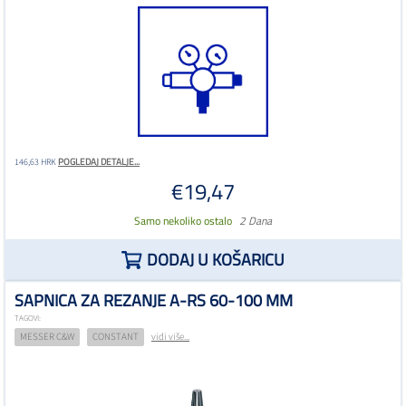
POGLEDAJ DETALJE...
146,63 HRK
€19,47
Samo nekoliko ostalo
2 Dana
DODAJ U KOŠARICU
SAPNICA ZA REZANJE A-RS 60-100 MM
TAGOVI:
MESSER C&W
CONSTANT
vidi više...