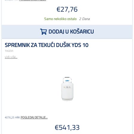
€27,76
Samo nekoliko ostalo
2 Dana
DODAJ U KOŠARICU
SPREMNIK ZA TEKUĆI DUŠIK YDS 10
TAGOVI:
vidi više...
POGLEDAJ DETALJE...
4076,25 HRK
€541,33