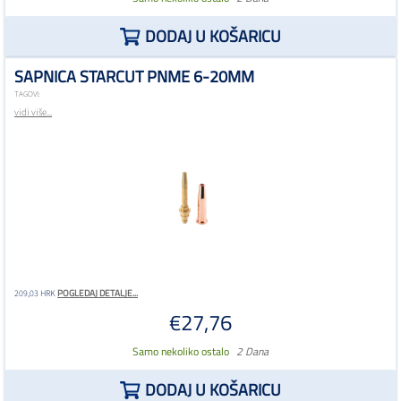
DODAJ U KOŠARICU
SAPNICA STARCUT PNME 6-20MM
TAGOVI:
vidi više...
POGLEDAJ DETALJE...
209,03 HRK
€27,76
Samo nekoliko ostalo
2 Dana
DODAJ U KOŠARICU