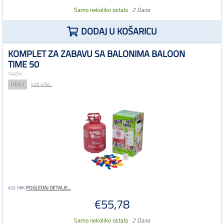
Samo nekoliko ostalo
2 Dana
DODAJ U KOŠARICU
KOMPLET ZA ZABAVU SA BALONIMA BALOON
TIME 50
TAGOVI:
HELIJ
vidi više...
POGLEDAJ DETALJE...
420 HRK
€55,78
Samo nekoliko ostalo
2 Dana