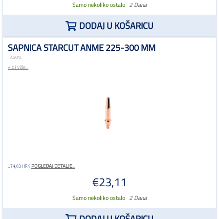
Samo nekoliko ostalo
2 Dana
DODAJ U KOŠARICU
SAPNICA STARCUT ANME 225-300 MM
TAGOVI:
vidi više...
POGLEDAJ DETALJE...
174,03 HRK
€23,11
Samo nekoliko ostalo
2 Dana