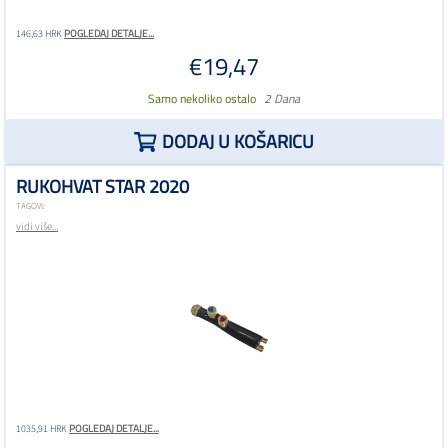
POGLEDAJ DETALJE...
146,63 HRK
€19,47
Samo nekoliko ostalo
2 Dana
DODAJ U KOŠARICU
RUKOHVAT STAR 2020
TAGOVI:
vidi više...
POGLEDAJ DETALJE...
1035,91 HRK