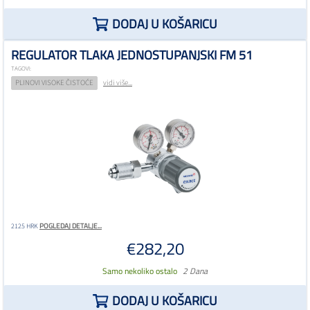
DODAJ U KOŠARICU
REGULATOR TLAKA JEDNOSTUPANJSKI FM 51
TAGOVI:
PLINOVI VISOKE ČISTOĆE
vidi više...
POGLEDAJ DETALJE...
2125 HRK
€282,20
Samo nekoliko ostalo
2 Dana
DODAJ U KOŠARICU