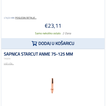
POGLEDAJ DETALJE...
174,03 HRK
€23,11
Samo nekoliko ostalo
2 Dana
DODAJ U KOŠARICU
SAPNICA STARCUT ANME 75-125 MM
TAGOVI:
vidi više...