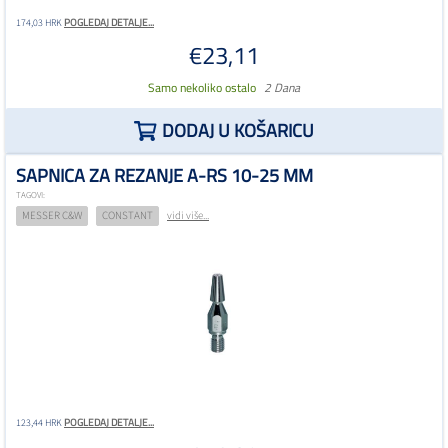
POGLEDAJ DETALJE...
174,03 HRK
€23,11
Samo nekoliko ostalo
2 Dana
DODAJ U KOŠARICU
SAPNICA ZA REZANJE A-RS 10-25 MM
TAGOVI:
MESSER C&W
CONSTANT
vidi više...
POGLEDAJ DETALJE...
123,44 HRK