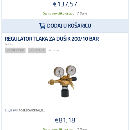
€137,57
Samo nekoliko ostalo
2 Dana
DODAJ U KOŠARICU
REGULATOR TLAKA ZA DUŠIK 200/10 BAR
TAGOVI:
MESSER C&W
CONSTANT
vidi više...
POGLEDAJ DETALJE...
611,25 HRK
€81,18
Samo nekoliko ostalo
2 Dana