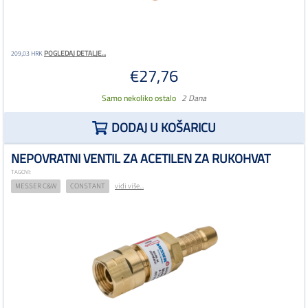
POGLEDAJ DETALJE...
209,03 HRK
€27,76
Samo nekoliko ostalo
2 Dana
DODAJ U KOŠARICU
NEPOVRATNI VENTIL ZA ACETILEN ZA RUKOHVAT
TAGOVI:
MESSER C&W
CONSTANT
vidi više...