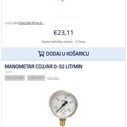
POGLEDAJ DETALJE...
174,03 HRK
€23,11
Samo nekoliko ostalo
2 Dana
DODAJ U KOŠARICU
MANOMETAR CO2/AR 0-32 LIT/MIN
TAGOVI:
MESSER C&W
CONSTANT
vidi više...