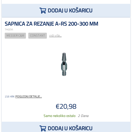
DODAJ U KOŠARICU
SAPNICA ZA REZANJE A-RS 200-300 MM
TAGOVI:
MESSER C&W
CONSTANT
vidi više...
POGLEDAJ DETALJE...
158 HRK
€20,98
Samo nekoliko ostalo
2 Dana
DODAJ U KOŠARICU