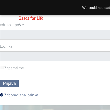
We could not load
Adresa e-pošte
Lozinka
Zapamti me
Prijava
Zaboravljena lozinka