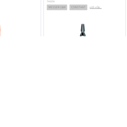
TAGOVI:
MESSER C&W
CONSTANT
vidi više...
.
POGLEDAJ DETALJE...
123,44 HRK
,11
€16,39
 ostalo
2 Dana
Samo nekoliko ostalo
2 Dana
U KOŠARICU
DODAJ U KOŠARICU
KA
REGULATOR TLAKA ZA VODIK
I FM 51
200/10 BAR
TAGOVI:
vidi više...
MESSER C&W
CONSTANT
vidi više...