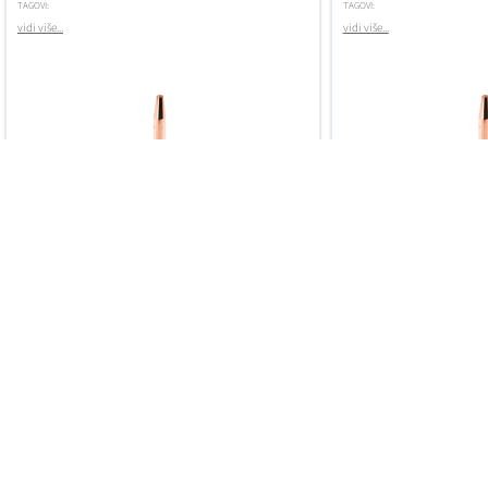
TAGOVI:
TAGOVI:
vidi više...
vidi više...
POGLEDAJ DETALJE...
POGLEDAJ DETALJE..
174,03 HRK
174,03 HRK
€23,11
€23
Samo nekoliko ostalo
2 Dana
Samo nekoliko
DODAJ U KOŠARICU
DODAJ 
REGULATOR TLAKA CO2/AR 32
REGULATOR TLA
L/MIN
JEDNOSTUPANJSK
TAGOVI:
TAGOVI:
MESSER C&W
CONSTANT
vidi više...
PLINOVI VISOKE ČISTOĆE