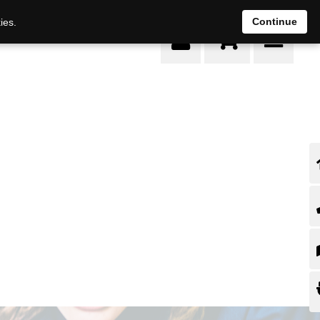
0
Continue
ies.