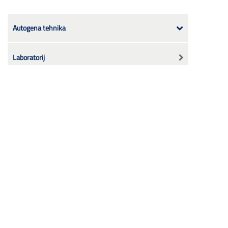
Autogena tehnika
Laboratorij
Regulacija tlaka
strojarstvo
Zabava
Automobilska industrija
Auto servis