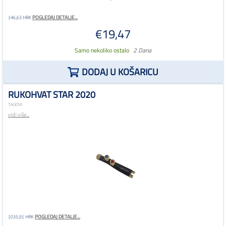
POGLEDAJ DETALJE...
146,63 HRK
€19,47
Samo nekoliko ostalo
2 Dana
DODAJ U KOŠARICU
RUKOHVAT STAR 2020
TAGOVI:
vidi više...
POGLEDAJ DETALJE...
1035,91 HRK