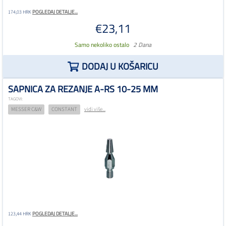
POGLEDAJ DETALJE...
174,03 HRK
€23,11
Samo nekoliko ostalo
2 Dana
DODAJ U KOŠARICU
SAPNICA ZA REZANJE A-RS 10-25 MM
TAGOVI:
MESSER C&W
CONSTANT
vidi više...
POGLEDAJ DETALJE...
123,44 HRK