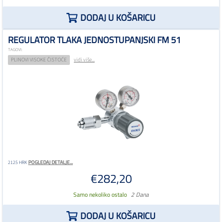
DODAJ U KOŠARICU
REGULATOR TLAKA JEDNOSTUPANJSKI FM 51
TAGOVI:
PLINOVI VISOKE ČISTOĆE
vidi više...
POGLEDAJ DETALJE...
2125 HRK
€282,20
Samo nekoliko ostalo
2 Dana
DODAJ U KOŠARICU