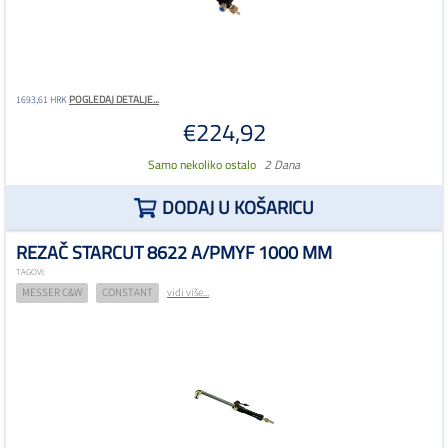
POGLEDAJ DETALJE...
1693,61 HRK
€224,92
Samo nekoliko ostalo
2 Dana
DODAJ U KOŠARICU
REZAČ STARCUT 8622 A/PMYF 1000 MM
TAGOVI:
MESSER C&W
CONSTANT
vidi više...