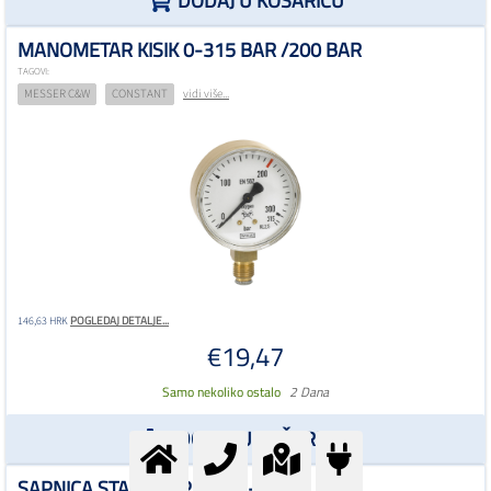
DODAJ U KOŠARICU
MANOMETAR KISIK 0-315 BAR /200 BAR
TAGOVI:
MESSER C&W
CONSTANT
vidi više...
POGLEDAJ DETALJE...
146,63 HRK
€19,47
Samo nekoliko ostalo
2 Dana
DODAJ U KOŠARICU
SAPNICA STARCUT PNME 3-6MM