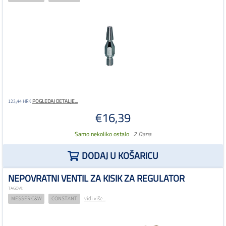
POGLEDAJ DETALJE...
123,44 HRK
€16,39
Samo nekoliko ostalo
2 Dana
DODAJ U KOŠARICU
NEPOVRATNI VENTIL ZA KISIK ZA REGULATOR
TAGOVI:
MESSER C&W
CONSTANT
vidi više...