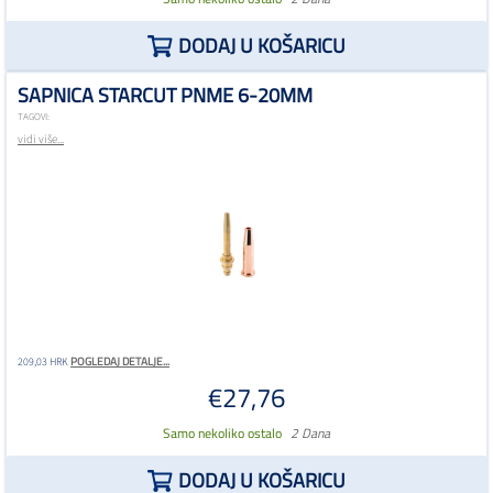
DODAJ U KOŠARICU
SAPNICA STARCUT PNME 6-20MM
TAGOVI:
vidi više...
POGLEDAJ DETALJE...
209,03 HRK
€27,76
Samo nekoliko ostalo
2 Dana
DODAJ U KOŠARICU