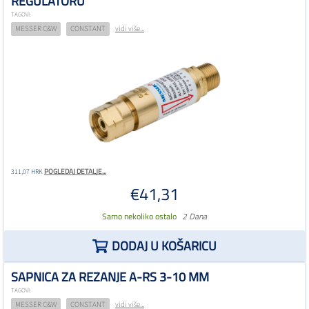
REGULATORU
TAGOVI:
MESSER C&W
CONSTANT
vidi više...
POGLEDAJ DETALJE...
311,07 HRK
€41,31
Samo nekoliko ostalo
2 Dana
DODAJ U KOŠARICU
SAPNICA ZA REZANJE A-RS 3-10 MM
TAGOVI:
MESSER C&W
CONSTANT
vidi više...