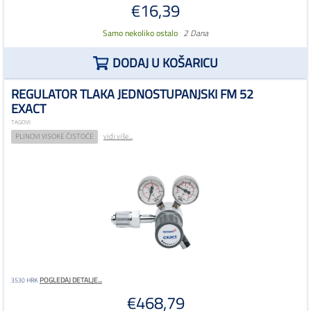
€16,39
Samo nekoliko ostalo
2 Dana
DODAJ U KOŠARICU
REGULATOR TLAKA JEDNOSTUPANJSKI FM 52
EXACT
TAGOVI:
PLINOVI VISOKE ČISTOĆE
vidi više...
POGLEDAJ DETALJE...
3530 HRK
€468,79