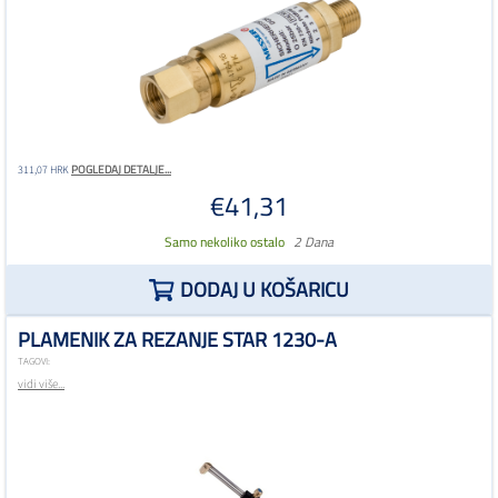
POGLEDAJ DETALJE...
311,07 HRK
€41,31
Samo nekoliko ostalo
2 Dana
DODAJ U KOŠARICU
PLAMENIK ZA REZANJE STAR 1230-A
TAGOVI:
vidi više...