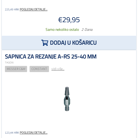
POGLEDAJ DETALJE...
225,49 HRK
€29,95
Samo nekoliko ostalo
2 Dana
DODAJ U KOŠARICU
SAPNICA ZA REZANJE A-RS 25-40 MM
TAGOVI:
MESSER C&W
CONSTANT
vidi više...
POGLEDAJ DETALJE...
123,44 HRK