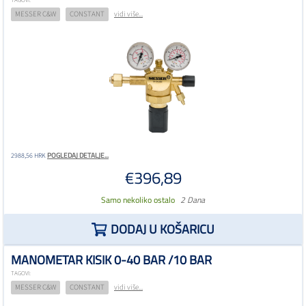
TAGOVI:
MESSER C&W
CONSTANT
vidi više...
POGLEDAJ DETALJE...
2988,56 HRK
€396,89
Samo nekoliko ostalo
2 Dana
DODAJ U KOŠARICU
MANOMETAR KISIK 0-40 BAR /10 BAR
TAGOVI:
MESSER C&W
CONSTANT
vidi više...