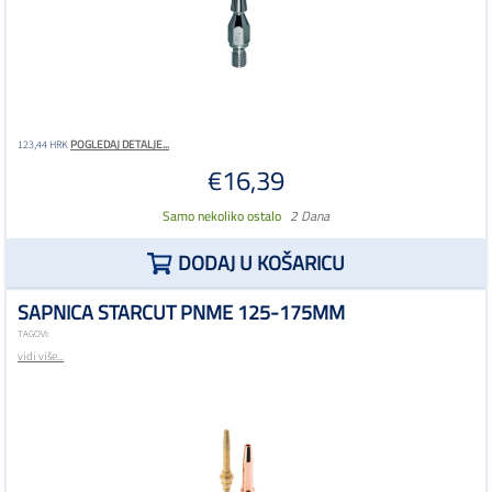
POGLEDAJ DETALJE...
123,44 HRK
€16,39
Samo nekoliko ostalo
2 Dana
DODAJ U KOŠARICU
SAPNICA STARCUT PNME 125-175MM
TAGOVI:
vidi više...