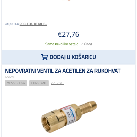
POGLEDAJ DETALJE...
209,03 HRK
€27,76
Samo nekoliko ostalo
2 Dana
DODAJ U KOŠARICU
NEPOVRATNI VENTIL ZA ACETILEN ZA RUKOHVAT
TAGOVI:
MESSER C&W
CONSTANT
vidi više...