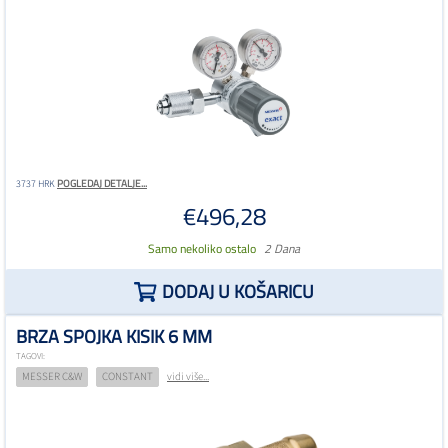
POGLEDAJ DETALJE...
3737 HRK
€496,28
Samo nekoliko ostalo
2 Dana
DODAJ U KOŠARICU
BRZA SPOJKA KISIK 6 MM
TAGOVI:
MESSER C&W
CONSTANT
vidi više...