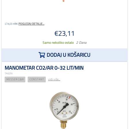
POGLEDAJ DETALJE...
174,03 HRK
€23,11
Samo nekoliko ostalo
2 Dana
DODAJ U KOŠARICU
MANOMETAR CO2/AR 0-32 LIT/MIN
TAGOVI:
MESSER C&W
CONSTANT
vidi više...