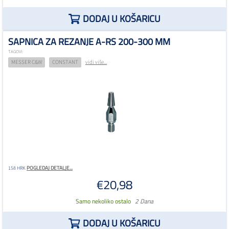
DODAJ U KOŠARICU
SAPNICA ZA REZANJE A-RS 200-300 MM
TAGOVI:
MESSER C&W
CONSTANT
vidi više...
POGLEDAJ DETALJE...
158 HRK
€20,98
Samo nekoliko ostalo
2 Dana
DODAJ U KOŠARICU