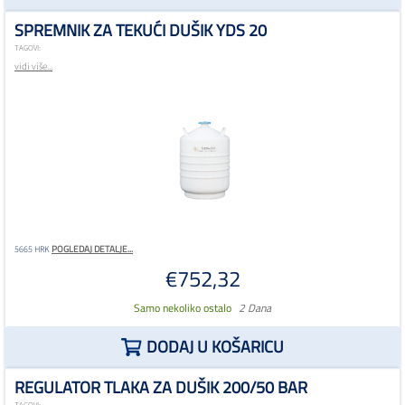
SPREMNIK ZA TEKUĆI DUŠIK YDS 20
TAGOVI:
vidi više...
POGLEDAJ DETALJE...
5665 HRK
€752,32
Samo nekoliko ostalo
2 Dana
DODAJ U KOŠARICU
REGULATOR TLAKA ZA DUŠIK 200/50 BAR