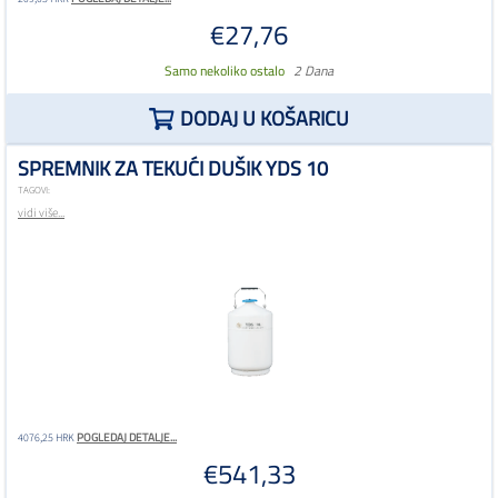
€27,76
Samo nekoliko ostalo
2 Dana
DODAJ U KOŠARICU
SPREMNIK ZA TEKUĆI DUŠIK YDS 10
TAGOVI:
vidi više...
POGLEDAJ DETALJE...
4076,25 HRK
€541,33