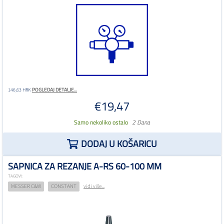
POGLEDAJ DETALJE...
146,63 HRK
€19,47
Samo nekoliko ostalo
2 Dana
DODAJ U KOŠARICU
SAPNICA ZA REZANJE A-RS 60-100 MM
TAGOVI:
MESSER C&W
CONSTANT
vidi više...