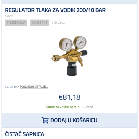
REGULATOR TLAKA ZA VODIK 200/10 BAR
TAGOVI:
MESSER C&W
CONSTANT
vidi više...
POGLEDAJ DETALJE...
611,25 HRK
€81,18
Samo nekoliko ostalo
2 Dana
DODAJ U KOŠARICU
ČISTAČ SAPNICA