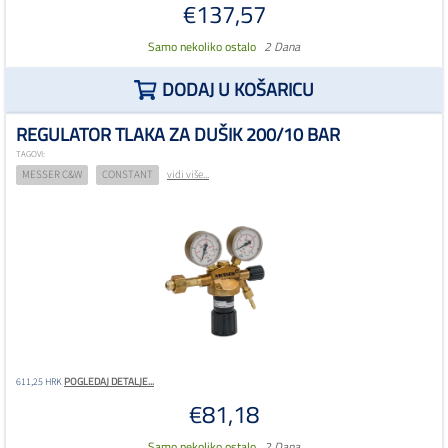
€137,57
Samo nekoliko ostalo
2 Dana
DODAJ U KOŠARICU
REGULATOR TLAKA ZA DUŠIK 200/10 BAR
TAGOVI:
MESSER C&W
CONSTANT
vidi više...
POGLEDAJ DETALJE...
611,25 HRK
€81,18
Samo nekoliko ostalo
2 Dana