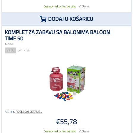
Samo nekoliko ostalo
2 Dana
DODAJ U KOŠARICU
KOMPLET ZA ZABAVU SA BALONIMA BALOON
TIME 50
TAGOVI:
HELIJ
vidi više...
POGLEDAJ DETALJE...
420 HRK
€55,78
Samo nekoliko ostalo
2 Dana