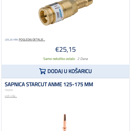
POGLEDAJ DETALJE...
189,38 HRK
€25,15
Samo nekoliko ostalo
2 Dana
DODAJ U KOŠARICU
SAPNICA STARCUT ANME 125-175 MM
TAGOVI:
vidi više...