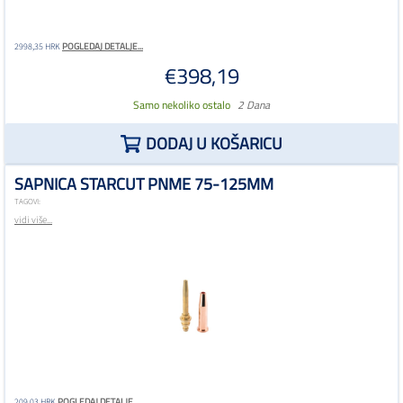
POGLEDAJ DETALJE...
2998,35 HRK
€398,19
Samo nekoliko ostalo
2 Dana
DODAJ U KOŠARICU
SAPNICA STARCUT PNME 75-125MM
TAGOVI:
vidi više...
POGLEDAJ DETALJE...
209,03 HRK