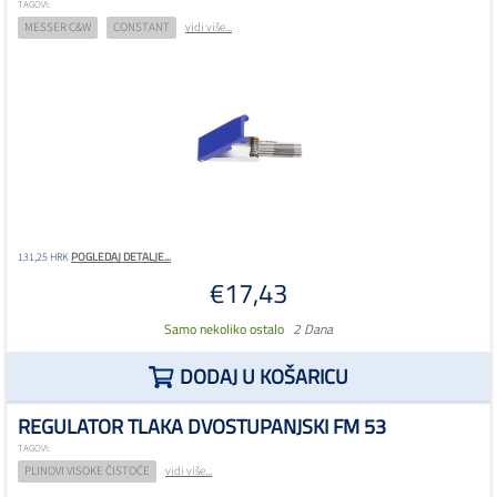
TAGOVI:
MESSER C&W
CONSTANT
vidi više...
POGLEDAJ DETALJE...
131,25 HRK
€17,43
Samo nekoliko ostalo
2 Dana
DODAJ U KOŠARICU
REGULATOR TLAKA DVOSTUPANJSKI FM 53
TAGOVI:
PLINOVI VISOKE ČISTOĆE
vidi više...