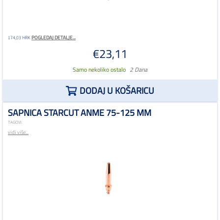
POGLEDAJ DETALJE...
174,03 HRK
€23,11
Samo nekoliko ostalo
2 Dana
DODAJ U KOŠARICU
SAPNICA STARCUT ANME 75-125 MM
TAGOVI:
vidi više...