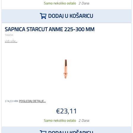
Samo nekoliko ostalo
2 Dana
DODAJ U KOŠARICU
SAPNICA STARCUT ANME 225-300 MM
TAGOVI:
vidi više...
POGLEDAJ DETALJE...
174,03 HRK
€23,11
Samo nekoliko ostalo
2 Dana