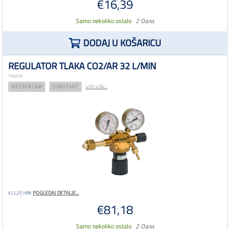
€16,39
Samo nekoliko ostalo
2 Dana
DODAJ U KOŠARICU
REGULATOR TLAKA CO2/AR 32 L/MIN
TAGOVI:
MESSER C&W
CONSTANT
vidi više...
POGLEDAJ DETALJE...
611,25 HRK
€81,18
Samo nekoliko ostalo
2 Dana