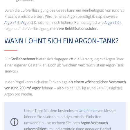
Durch die Luftverflüssigung des Gases kann ein Reinheitsgrad von rund 95
Prozent erreicht werden. Wird reineres Argon benötigt (beispielsweise
Argon 4.6
,
Argon 5.0
, oder ein noch höherer Reinheitsgrad wie
Argon 6.0
),
folgen auf die Verflüssigung
mehrere Rektifikationsstufen.
WANN LOHNT SICH EIN ARGON-TANK?
Für
Großabnehmer
bietet sich dagegen oft die Versorgung mit Argon über
einen eigenen Gastank an. Doch ab welchem Verbrauch ist ein Argon-Tank
sinnvoll?
In der Regel kann sich eine Tankanlage
ab einem wöchentlichen Verbrauch
von rund 200 m³ Argon
lohnen – also ab ca. 335 kg (rund 240 Flüssigliter)
Argon pro Woche.
Unser Tipp: Mit dem kostenlosen
Umrechner
von Messer
können Sie statische und dynamische Einheiten
ⓘ
umwandeln – so rechnen Sie Ihren
Argon-Verbrauch
unkompliziert
um und ermitteln Ihren genauen Bedarf.