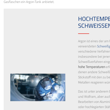
Gasflaschen ein Argon-Tank anbietet.
HOCHTEMPE
SCHWEISSEN
Argon ist eines der am 
verwendeten
Schweiß
verschiedene Verfahren
insbesondere bei jene
Schweißverfahren einge
hohe Temperaturen
erf
denen andere Schweiß
Stickstoff mit den zu 
Metallen reagieren wü
Das ist unter anderem b
und Wolfram, aber auc
Bearbeiten von Alumin
oder hochlegierten Stäh