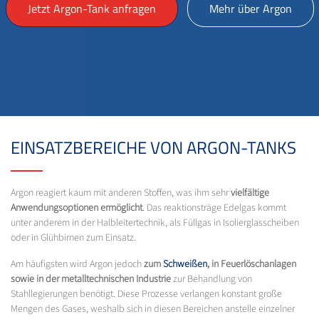
Jetzt Argon-Tank anfragen
Mehr über Argon
EINSATZBEREICHE VON ARGON-TANKS
Argon reagiert kaum mit anderen Stoffen, was ihm sehr
vielfältige
Anwendungsoptionen ermöglicht
. Das reaktionsträge Edelgas kommt
unter anderem in der Halbleitertechnik, als Füllgas in Isolierglasscheiben
oder in Glühbirnen zum Einsatz.
Am häufigsten wird Argon jedoch
zum
Schweißen
, in Feuerlöschanlagen
sowie in der metalltechnischen Industrie
zur Behandlung von
Stahllegierungen benötigt. Diese Prozesse verlangen konstant große
Mengen des Gases, weshalb sich in diesen Bereichen anstelle einzelner