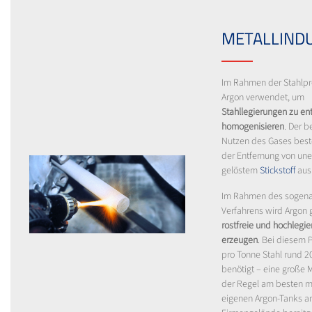
METALLINDU
Im Rahmen der Stahlpr
Argon verwendet, um
Stahllegierungen zu en
homogenisieren
. Der 
Nutzen des Gases best
der Entfernung von un
gelöstem
Stickstoff
aus
Im Rahmen des sogena
Verfahrens wird Argon 
rostfreie und hochlegie
erzeugen
. Bei diesem 
pro Tonne Stahl rund 2
benötigt – eine große 
der Regel am besten mi
eigenen Argon-Tanks 