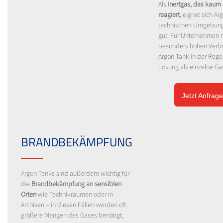
Als
Inertgas, das kaum
reagiert
, eignet sich Ar
technischen Umgebun
gut. Für Unternehmen 
besonders hohen Verbra
Argon-Tank in der Rege
Lösung als einzelne Ga
Jetzt Anfrage
BRANDBEKÄMPFUNG
Argon-Tanks sind außerdem wichtig für
die
Brandbekämpfung an sensiblen
Orten
wie Technikräumen oder in
Archiven – in diesen Fällen werden oft
größere Mengen des Gases benötigt,