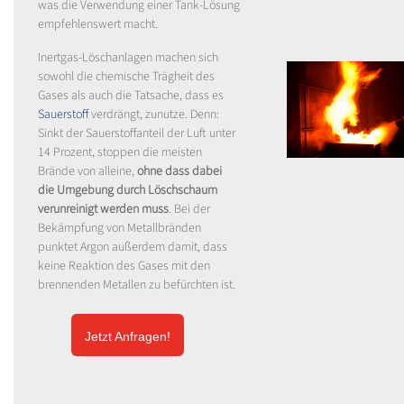
was die Verwendung einer Tank-Lösung
empfehlenswert macht.
Inertgas-Löschanlagen machen sich
sowohl die chemische Trägheit des
Gases als auch die Tatsache, dass es
Sauerstoff
verdrängt, zunutze. Denn:
Sinkt der Sauerstoffanteil der Luft unter
14 Prozent, stoppen die meisten
Brände von alleine,
ohne dass dabei
die Umgebung durch Löschschaum
verunreinigt werden muss
. Bei der
Bekämpfung von Metallbränden
punktet Argon außerdem damit, dass
keine Reaktion des Gases mit den
brennenden Metallen zu befürchten ist.
Jetzt Anfragen!