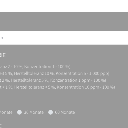
on
IE
ranz 2 - 10 %, Konzentration 1 - 100 %)
eit 5 %, Herstelltoleranz 10 %, Konzentration 5 - 1'000 ppb)
t 2 %, Herstelltoleranz 5 %, Konzentration 1 ppm - 100 %)
t < 1 %, Herstelltoleranz < 5 %, Konzentration 10 ppm - 100 %)
Monate
36 Monate
60 Monate
E