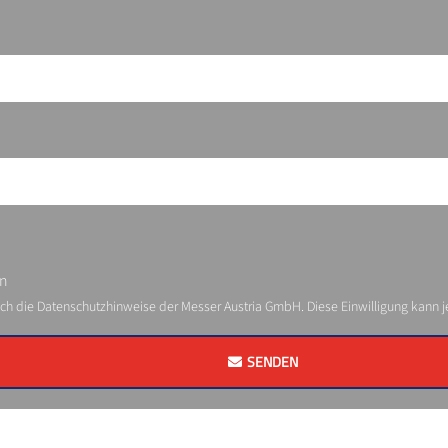
en
ich die Datenschutzhinweise der Messer Austria GmbH. Diese Einwilligung kann 
SENDEN