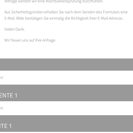
Anfrage werden wir eine Machbarkeitsprüfung durchführen.
Aus Sicherheitsgründen erhalten Sie nach dem Senden des Formulars eine
E-Mail. Bitte bestätigen Sie einmalig die Richtigkeit ihrer E-Mail-Adresse.
Vielen Dank.
Wir freuen uns auf Ihre Anfrage.
on
ENTE 1
on
TE 1