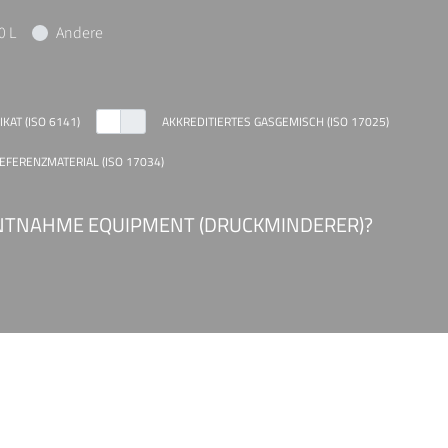
0 L
Andere
KAT (ISO 6141)
AKKREDITIERTES GASGEMISCH (ISO 17025)
REFERENZMATERIAL (ISO 17034)
ENTNAHME EQUIPMENT (DRUCKMINDERER)?