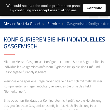
We could not load the cookie preferences panel.
Continue
By continuing you accept essential cookies.
Messer Austria GmbH
Service
Gasgemisch Konfigurator
KONFIGURIEREN SIE IHR INDIVIDUELLES
GASGEMISCH
Mit dem Messer-Gasgemisch-Konfigurator können Sie ein Angebot für ein
individuelles Gasgemisch anfordern. Typische Beispiele sind Prüf- und
Kalibriergase für Analysegeräte.
Wenn Sie eine spezielle Frage haben oder ein Gemisch mit mehr als vier
Komponenten anfragen möchten, verwenden Sie bitte das Feld
"Bemerkungen".
Bitte beachten Sie, dass der Konfigurator nicht prüft, ob die Herstellung
des gewünschten Gasgemisches möglich ist. Nach Einreichung Ihrer