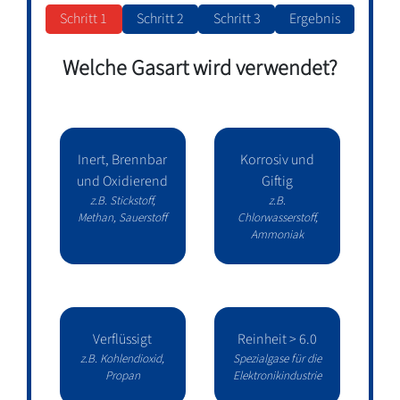
Schritt 1
Schritt 2
Schritt 3
Ergebnis
Welche Gasart wird verwendet?
Inert, Brennbar
Korrosiv und
und Oxidierend
Giftig
z.B. Stickstoff,
z.B.
Methan, Sauerstoff
Chlorwasserstoff,
Ammoniak
Verflüssigt
Reinheit > 6.0
z.B. Kohlendioxid,
Spezialgase für die
Propan
Elektronikindustrie