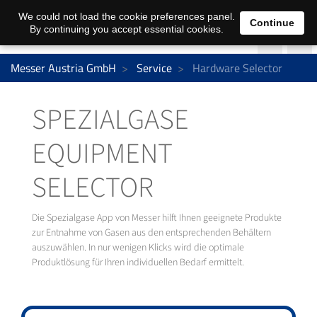
We could not load the cookie preferences panel.
Continue
By continuing you accept essential cookies.
Messer Austria GmbH
Service
Hardware Selector
SPEZIALGASE
EQUIPMENT
SELECTOR
Die Spezialgase App von Messer hilft Ihnen geeignete Produkte
zur Entnahme von Gasen aus den entsprechenden Behältern
auszuwählen. In nur wenigen Klicks wird die optimale
Produktlösung für Ihren individuellen Bedarf ermittelt.