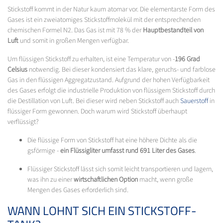
Stickstoff kommt in der Natur kaum atomar vor. Die elementarste Form des
Gases ist ein zweiatomiges Stickstoffmolekül mit der entsprechenden
chemischen Formel N2. Das Gas ist mit 78 % der
Hauptbestandteil von
Luft
und somit in großen Mengen verfügbar.
Um flüssigen Stickstoff zu erhalten, ist eine Temperatur von -
196 Grad
Celsius
notwendig. Bei dieser kondensiert das klare, geruchs- und farblose
Gas in den flüssigen Aggregatzustand. Aufgrund der hohen Verfügbarkeit
des Gases erfolgt die industrielle Produktion von flüssigem Stickstoff durch
die Destillation von Luft. Bei dieser wird neben Stickstoff auch
Sauerstoff
in
flüssiger Form gewonnen. Doch warum wird Stickstoff überhaupt
verflüssigt?
Die flüssige Form von Stickstoff hat eine höhere Dichte als die
gsförmige -
ein Flüssigliter umfasst rund 691 Liter des Gases
.
Flüssiger Stickstoff lässt sich somit leicht transportieren und lagern,
was ihn zu einer
wirtschaftlichen Option
macht, wenn große
Mengen des Gases erforderlich sind.
WANN LOHNT SICH EIN STICKSTOFF-