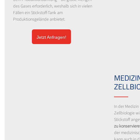
des Gases erforderlich, weshalb sich in vielen
Fällen ein Stickstoff-Tank am
Produktionsgelände anbietet.
Jetzt Anfragen!
MEDIZI
ZELLBI
In der Medizin
Zellbiologie wi
Stickstoff an
zu konservier
der medizinisc
kann auch in 