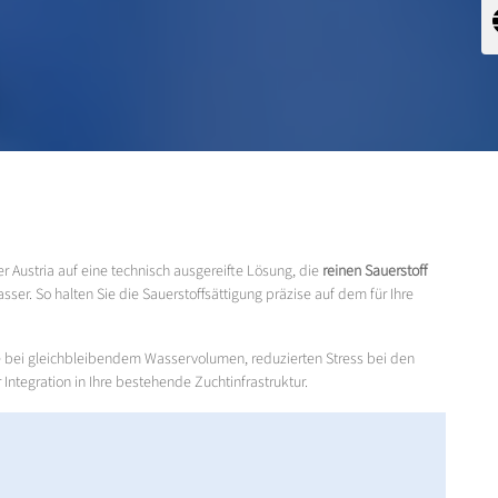
 Austria auf eine technisch ausgereifte Lösung, die
reinen Sauerstoff
sser. So halten Sie die Sauerstoffsättigung präzise auf dem für Ihre
te bei gleichbleibendem Wasservolumen, reduzierten Stress bei den
Integration in Ihre bestehende Zuchtinfrastruktur.