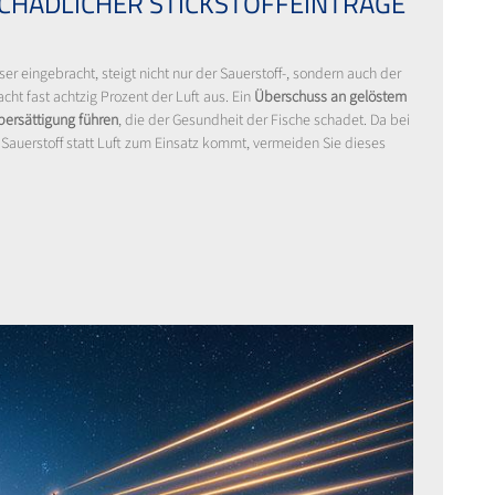
CHÄDLICHER STICKSTOFFEINTRÄGE
r eingebracht, steigt nicht nur der Sauerstoff-, sondern auch der
macht fast achtzig Prozent der Luft aus. Ein
Überschuss an gelöstem
übersättigung führen
, die der Gesundheit der Fische schadet. Da bei
r Sauerstoff statt Luft zum Einsatz kommt, vermeiden Sie dieses