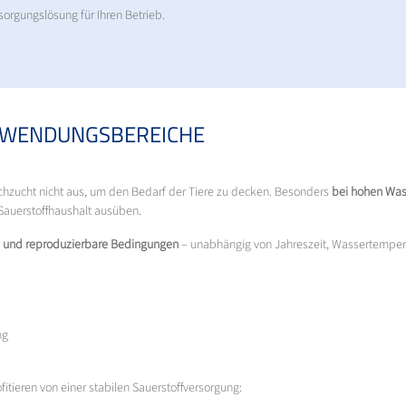
orgungslösung für Ihren Betrieb.
ANWENDUNGSBEREICHE
ischzucht nicht aus, um den Bedarf der Tiere zu decken. Besonders
bei hohen Was
Sauerstoffhaushalt ausüben.
he und reproduzierbare Bedingungen
– unabhängig von Jahreszeit, Wassertemperat
ng
fitieren von einer stabilen Sauerstoffversorgung: