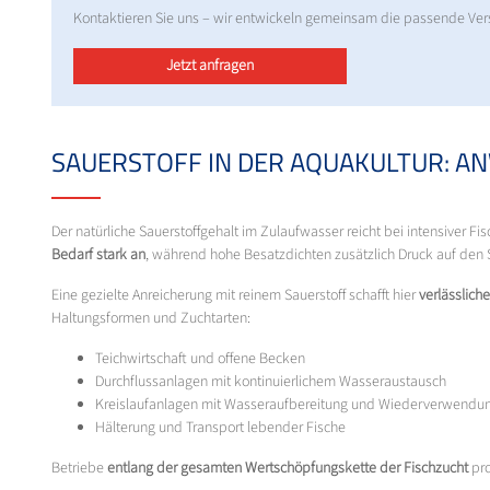
Kontaktieren Sie uns – wir entwickeln gemeinsam die passende Vers
Jetzt anfragen
SAUERSTOFF IN DER AQUAKULTUR: 
Der natürliche Sauerstoffgehalt im Zulaufwasser reicht bei intensiver F
Bedarf stark an
, während hohe Besatzdichten zusätzlich Druck auf den 
Eine gezielte Anreicherung mit reinem Sauerstoff schafft hier
verlässlic
Haltungsformen und Zuchtarten:
Teichwirtschaft und offene Becken
Durchflussanlagen mit kontinuierlichem Wasseraustausch
Kreislaufanlagen mit Wasseraufbereitung und Wiederverwendu
Hälterung und Transport lebender Fische
Betriebe
entlang der gesamten Wertschöpfungskette der Fischzucht
pro