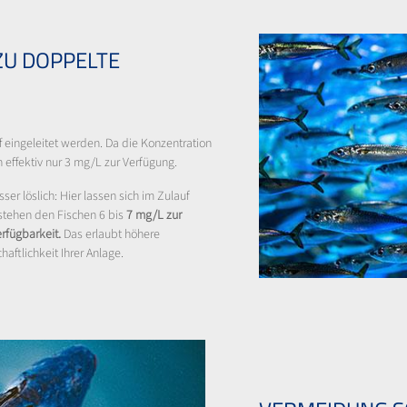
ZU DOPPELTE
f eingeleitet werden. Da die Konzentration
 effektiv nur 3 mg/L zur Verfügung.
ser löslich: Hier lassen sich im Zulauf
stehen den Fischen 6 bis
7 mg/L zur
rfügbarkeit.
Das erlaubt höhere
haftlichkeit Ihrer Anlage.