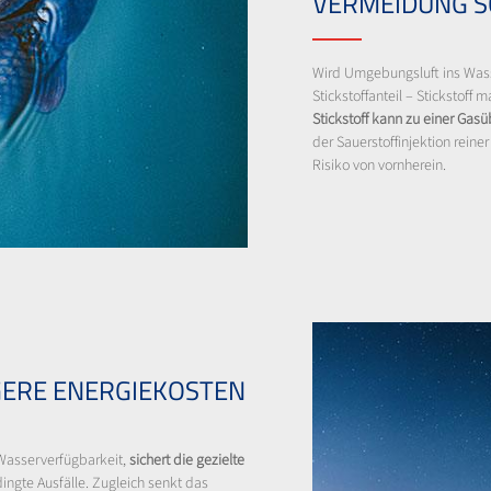
VERMEIDUNG S
Wird Umgebungsluft ins Wasse
Stickstoffanteil – Stickstoff 
Stickstoff kann zu einer Gas
der Sauerstoffinjektion reine
Risiko von vornherein.
GERE ENERGIEKOSTEN
asserverfügbarkeit,
sichert die gezielte
ngte Ausfälle. Zugleich senkt das