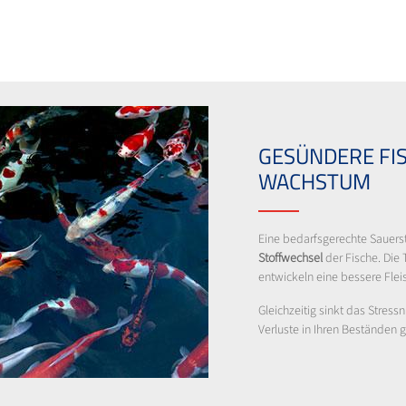
GESÜNDERE FI
WACHSTUM
Eine bedarfsgerechte Sauerst
Stoffwechsel
der Fische. Die 
entwickeln eine bessere Fleis
Gleichzeitig sinkt das Stress
Verluste in Ihren Beständen 