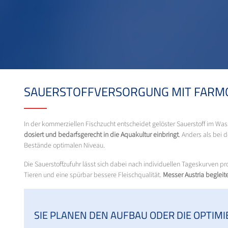
SAUERSTOFFVERSORGUNG MIT FARMO
In der kommerziellen Fischzucht entscheidet gelöster Sauerstoff im Wa
dosiert und bedarfsgerecht in die Aquakultur einbringt
. Anders als bei 
Bestände optimalen Niveau.
Die Sauerstoffzufuhr lässt sich dabei nach individuellen Tageskurven 
Tieren und eine spürbar bessere Fleischqualität.
Messer Austria begleit
SIE PLANEN DEN AUFBAU ODER DIE OPTIM