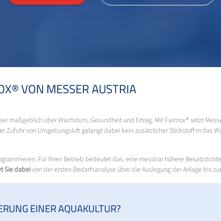
X® VON MESSER AUSTRIA
sser maßgeblich über Wachstum, Gesundheit und Ertrag. Mit Farmox® setzt Messer
der Zufuhr von Umgebungsluft gelangt dabei kein zusätzlicher Stickstoff in das Wa
programmieren. Für Ihren Betrieb bedeutet das: eine messbar höhere Besatzdich
et Sie dabei
von der ersten Bedarfsanalyse über die Auslegung der Anlage bis zur 
IERUNG EINER AQUAKULTUR?