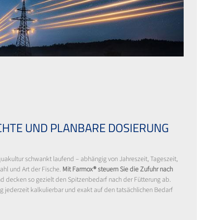
HTE UND PLANBARE DOSIERUNG
quakultur schwankt laufend – abhängig von Jahreszeit, Tageszeit,
hl und Art der Fische.
Mit Farmox® steuern Sie die Zufuhr nach
d decken so gezielt den Spitzenbedarf nach der Fütterung ab.
g jederzeit kalkulierbar und exakt auf den tatsächlichen Bedarf