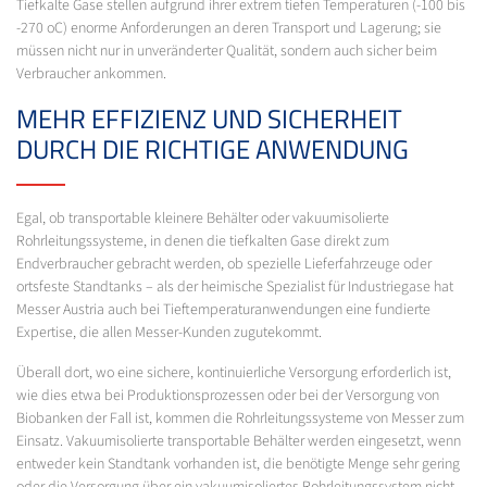
Tiefkalte Gase stellen aufgrund ihrer extrem tiefen Temperaturen (-100 bis
-270 oC) enorme Anforderungen an deren Transport und Lagerung; sie
müssen nicht nur in unveränderter Qualität, sondern auch sicher beim
Verbraucher ankommen.
MEHR EFFIZIENZ UND SICHERHEIT
DURCH DIE RICHTIGE ANWENDUNG
Egal, ob transportable kleinere Behälter oder vakuumisolierte
Rohrleitungssysteme, in denen die tiefkalten Gase direkt zum
Endverbraucher gebracht werden, ob spezielle Lieferfahrzeuge oder
ortsfeste Standtanks – als der heimische Spezialist für Industriegase hat
Messer Austria auch bei Tieftemperaturanwendungen eine fundierte
Expertise, die allen Messer-Kunden zugutekommt.
Überall dort, wo eine sichere, kontinuierliche Versorgung erforderlich ist,
wie dies etwa bei Produktionsprozessen oder bei der Versorgung von
Biobanken der Fall ist, kommen die Rohrleitungssysteme von Messer zum
Einsatz. Vakuumisolierte transportable Behälter werden eingesetzt, wenn
entweder kein Standtank vorhanden ist, die benötigte Menge sehr gering