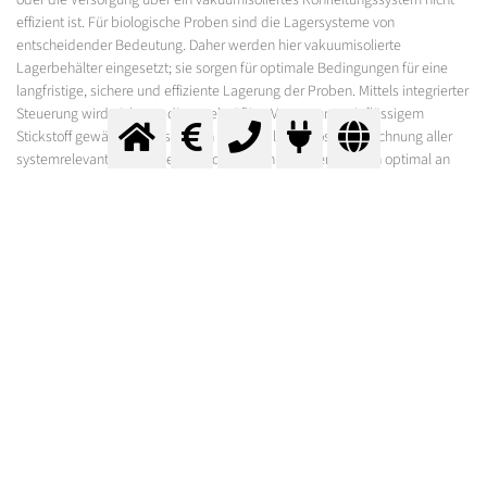
oder die Versorgung über ein vakuumisoliertes Rohrleitungssystem nicht
effizient ist. Für biologische Proben sind die Lagersysteme von
entscheidender Bedeutung. Daher werden hier vakuumisolierte
Lagerbehälter eingesetzt; sie sorgen für optimale Bedingungen für eine
langfristige, sichere und effiziente Lagerung der Proben. Mittels integrierter
Steuerung wird nicht nur die regelmäßige Versorgung mit flüssigem
Stickstoff gewährleistet, sondern auch die lückenlose Aufzeichnung aller
systemrelevanten Daten ermöglicht. In den Behältern sorgen optimal an
die Probenbehälter angepasste Einordnungssysteme dafür, dass der
vorhandene Platz bestmöglich ausgenutzt wird und so auch Kosten
gespart werden.
Sprechen Sie uns noch heute an!
Gern machen wir auch Ihre Tieftemperaturanwendungen effizienter und
sicherer.
Formular für Preisanfrage