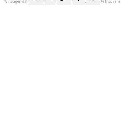
Wir sorgen dafür, dass Ihre Lebensmittel und Tiefkühlprodukte frisch ans
Ziel kommen!