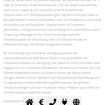
Aufgrund seiner tiefen Temperatur, die unter Normaldruck bei etwa -78 °C
liegt, ist Trockeneis (festes Kohlendioxid; CO2) der ideale Kältelieferant,
wenn es um Lagerung und Transport von leicht verderblichen
Lebensmitteln und Tiefkühlprodukten geht. Das feste CO2 geht direkt in
den gasförmigen Zustand (Sublimation) über und hinterlässt so auch keine
Rückstände auf den Produkten. Darüber hinaus ist Trockeneis
geschmacks- und geruchsneutral und verdrängt den Sauerstoff aus seiner
Umgebung. Abhängig von der Trockeneismenge sowie der
Isolationsqualität der Verpackung, kann die Kühlzeit mit diesem
Kältemittel auf über 36 Stunden ausgedehnt werden.
Als zuverlässiger und innovativer Versorgungspartner der
Lebensmittelindustrie stellt Messer Austria eine ganze Reihe von
Trockeneisprodukten zur Verfügung; das Spektrum reicht von Pellets über
Nuggets bis hin zu Scheiben und Blöcken, die durch das Pressen des CO2-
Schnees hergestellt werden und direkt in einem der Messer-Werke
bezogen werden können. Natürlich kann die gewünschte Bestellung auch
in sogenannten Isotherm-Behältern geliefert werden. Bei größeren
Verbrauchsmengen kann das Trockeneis mittels Pelletizer auch direkt vor
Ort beim Kunden hergestellt werden.
Kontaktieren Sie uns ganz einfach!