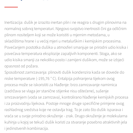
Inertizacija: dušik je izrazito inertan plin i ne reagira s drugim plinovima na
normalnoj sobnoj temperaturi. Njegovo svojstvo inertnosti čini ga odličnim
plinom nositeljem koji se može koristiti u mjernim metodama, u
skladištima hrane i u većoj mjeri u metalurškim i kemijskim procesima.
Povećanjem postotka dušika u atmosferi smanjuje se prirodni udio kisika i
povećava temperatura eksplozije zapaljivih komponenti. Stoga, ako se
udio kisika smanji za nekoliko posto i zamijeni dušikom, može se izbjeći
opasnost od požara.
Sposobnost zamrzavanja: plinoviti dušik kondenzira kada se dovede do
niske temperature (-195,76 ° C). Entalpija pohranjena tijekom ovog
procesa može se iskoristiti za hlađenje: brzo zamrzavanje namirnica
(zadržava se vlaga jer stanične stijenke nisu oštećene), sušenje
smrzavanjem (voda se zamrzava), kontrolirano hlađenje kemijskih procesa
i za proizvodnju lijekova. Postoje mnoge druge specifične primjene ovog
rashladnog sredstva koje ne ostavlja trag. To je zato što dušik isparava i
vraća se u svoje prirodno okruženje - zrak. Drugo okruženje je molekularna
kuhinja u kojoj se tekući dušik koristi za stvaranje posebno atraktivnih jela
i jedinstvenih kombinacija.