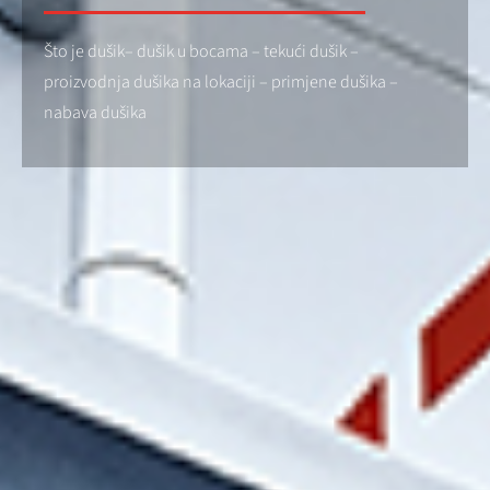
Što je dušik– dušik u bocama – tekući dušik –
proizvodnja dušika na lokaciji – primjene dušika –
nabava dušika