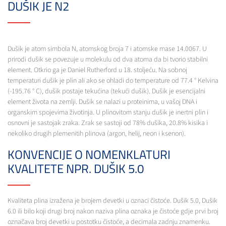
DUŠIK JE N2
Dušik je atom simbola N, atomskog broja 7 i atomske mase 14.0067. U
prirodi dušik se povezuje u molekulu od dva atoma da bi tvorio stabilni
element. Otkrio ga je Daniel Rutherford u 18. stoljeću. Na sobnoj
temperaturi dušik je plin ali ako se ohladi do temperature od 77.4 ° Kelvina
(-195.76 ° C), dušik postaje tekućina (tekući dušik). Dušik je esencijalni
element života na zemlji. Dušik se nalazi u proteinima, u vašoj DNA i
organskim spojevima životinja. U plinovitom stanju dušik je inertni plin i
osnovni je sastojak zraka. Zrak se sastoji od 78% dušika, 20.8% kisika i
nekoliko drugih plemenitih plinova (argon, helij, neon i ksenon).
KONVENCIJE O NOMENKLATURI
KVALITETE NPR. DUŠIK 5.0
Kvaliteta plina izražena je brojem devetki u oznaci čistoće. Dušik 5.0, Dušik
6.0 ili bilo koji drugi broj nakon naziva plina oznaka je čistoće gdje prvi broj
označava broj devetki u postotku čistoće, a decimala zadnju znamenku.