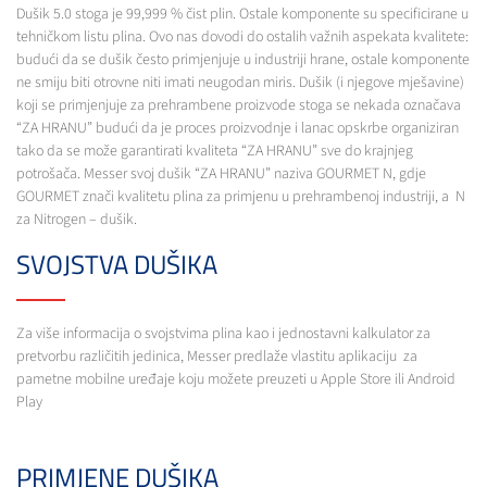
Dušik 5.0 stoga je 99,999 % čist plin. Ostale komponente su specificirane u
tehničkom listu plina. Ovo nas dovodi do ostalih važnih aspekata kvalitete:
budući da se dušik često primjenjuje u industriji hrane, ostale komponente
ne smiju biti otrovne niti imati neugodan miris. Dušik (i njegove mješavine)
koji se primjenjuje za prehrambene proizvode stoga se nekada označava
“ZA HRANU” budući da je proces proizvodnje i lanac opskrbe organiziran
tako da se može garantirati kvaliteta “ZA HRANU” sve do krajnjeg
potrošača. Messer svoj dušik “ZA HRANU” naziva GOURMET N, gdje
GOURMET znači kvalitetu plina za primjenu u prehrambenoj industriji, a N
za Nitrogen – dušik.
SVOJSTVA DUŠIKA
Za više informacija o svojstvima plina kao i jednostavni kalkulator za
pretvorbu različitih jedinica, Messer predlaže vlastitu aplikaciju za
pametne mobilne uređaje koju možete preuzeti u Apple Store ili Android
Play
PRIMJENE DUŠIKA