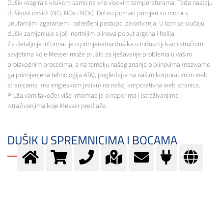
Dušik reagira s kisikom samo na vrlo visokim temperaturama. Tada nastaju
dušikovi oksidi (NO, NOx i NOx). Dobro poznati primjeri su motor s
unutarnjim izgaranjem i određeni postupci zavarivanja. U tom se slučaju
dušik zamjenjuje s još inertnijim plinova poput argona i helija.
Za detaljnije informacije o primjenama dušika u industriji kao i stručnim
savjetima koje Messer može pružiti za rješavanje problema u vašim
proizvodnim procesima, a na temelju našeg znanja o plinovima (nazivamo
ga primijenjena tehnologija ATA), pogledajte na našim korporativnim web
stranicama (na engleskom jeziku) na našoj korporativna web stranica.
Pruža vam također više informacija o naporima i istraživanjima i
istraživanjima koje Messer predlaže.
DUŠIK U SPREMNICIMA I BOCAMA
Postoje plinske boce različitih veličina i različitih tlakova. Ovisno o vrsti
plina napunjenog u boci, “vrat” boce je različite boje, što je standardizirano
Europskim standardom EN 1089-3. U slučaju dušika “vrat” boce je crne
boje. Pregled različitih boja plinskih boca može se naći ovdje. Plinska boca