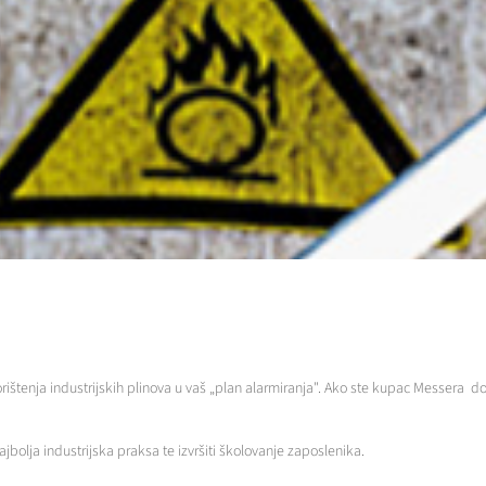
ištenja industrijskih plinova u vaš „plan alarmiranja". Ako ste kupac Messera do
jbolja industrijska praksa te izvršiti školovanje zaposlenika.