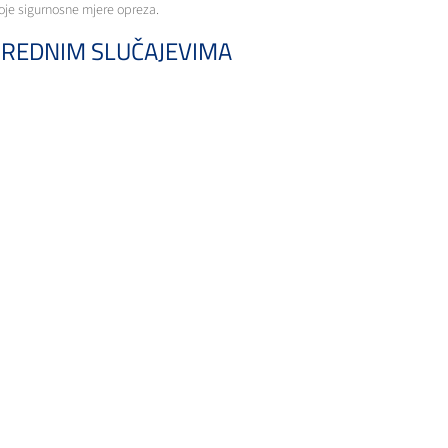
je sigurnosne mjere opreza.
ANREDNIM SLUČAJEVIMA
im slučajevima. Što se tiče svih hitnih poziva molimo vas da navedete djelatniku
KTIMA
j za hitne slučajeve:
+385 1 3350 