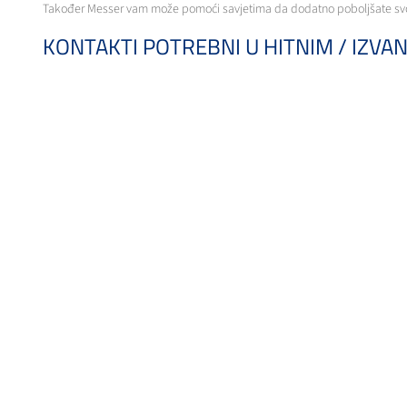
Također Messer vam može pomoći savjetima da dodatno poboljšate svo
KONTAKTI POTREBNI U HITNIM / IZV
U nastavku je lista s adresama i ljudima koje možete kontaktirati u hitn
se dogodilo.
OBJAVA SADRŽAJA – PODACI S KONTA
Bro