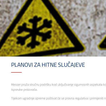
PLANOVI ZA HITNE SLUČAJEVE
Messer pruža stručnu podršku kod uključivanje sigurnosnih aspekata kor
isporuke proizvoda.
Tijekom ugradnje opreme poštivat će se pravna regulativa i primijeniti na