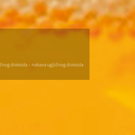
gljičnog dioksida – nabava ugljičnog dioksida