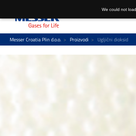
We could not load
Messer Croatia Plin d.o.o.
Proizvodi
Ugljični dioksid