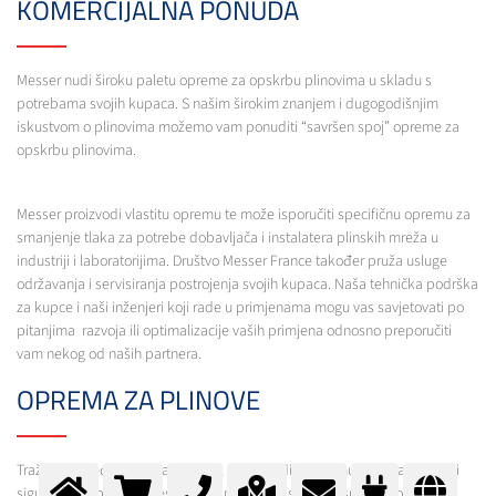
KOMERCIJALNA PONUDA
Messer nudi široku paletu opreme za opskrbu plinovima u skladu s
potrebama svojih kupaca. S našim širokim znanjem i dugogodišnjim
iskustvom o plinovima možemo vam ponuditi “savršen spoj” opreme za
opskrbu plinovima.
Messer proizvodi vlastitu opremu te može isporučiti specifičnu opremu za
smanjenje tlaka za potrebe dobavljača i instalatera plinskih mreža u
industriji i laboratorijima. Društvo Messer France također pruža usluge
održavanja i servisiranja postrojenja svojih kupaca. Naša tehnička podrška
za kupce i naši inženjeri koji rade u primjenama mogu vas savjetovati po
pitanjima razvoja ili optimalizacije vaših primjena odnosno preporučiti
vam nekog od naših partnera.
OPREMA ZA PLINOVE
Tražite li određeni regulator tlaka, rezervni dio, opremu za zavarivanje ili
sigurnosnu opremu? Messer vam predlaže “savršeni spoj” za opskrbu