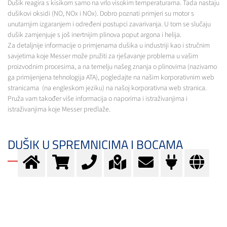
Dušik reagira s kisikom samo na vrlo visokim temperaturama. Tada nastaju
dušikovi oksidi (NO, NOx i NOx). Dobro poznati primjeri su motor s
unutarnjim izgaranjem i određeni postupci zavarivanja. U tom se slučaju
dušik zamjenjuje s još inertnijim plinova poput argona i helija.
Za detaljnije informacije o primjenama dušika u industriji kao i stručnim
savjetima koje Messer može pružiti za rješavanje problema u vašim
proizvodnim procesima, a na temelju našeg znanja o plinovima (nazivamo
ga primijenjena tehnologija ATA), pogledajte na našim korporativnim web
stranicama (na engleskom jeziku) na našoj korporativna web stranica.
Pruža vam također više informacija o naporima i istraživanjima i
istraživanjima koje Messer predlaže.
DUŠIK U SPREMNICIMA I BOCAMA
Postoje plinske boce različitih veličina i različitih tlakova. Ovisno o vrsti
plina napunjenog u boci, “vrat” boce je različite boje, što je standardizirano
Europskim standardom EN 1089-3. U slučaju dušika “vrat” boce je crne
boje. Pregled različitih boja plinskih boca može se naći ovdje. Plinska boca