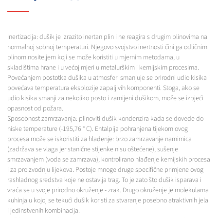
Inertizacija: dušik je izrazito inertan plin i ne reagira s drugim plinovima na
normalnoj sobnoj temperaturi. Njegovo svojstvo inertnosti čini ga odličnim
plinom nositeljem koji se može koristiti u mjernim metodama, u
skladištima hrane i u većoj mjeri u metalurškim i kemijskim procesima.
Povećanjem postotka dušika u atmosferi smanjuje se prirodni udio kisika i
povećava temperatura eksplozije zapaljivih komponenti. Stoga, ako se
udio kisika smanji za nekoliko posto i zamijeni dušikom, može se izbjeći
opasnost od požara.
Sposobnost zamrzavanja: plinoviti dušik kondenzira kada se dovede do
niske temperature (-195,76 ° C). Entalpija pohranjena tijekom ovog
procesa može se iskoristiti za hlađenje: brzo zamrzavanje namirnica
(zadržava se vlaga jer stanične stijenke nisu oštećene), sušenje
smrzavanjem (voda se zamrzava), kontrolirano hlađenje kemijskih procesa
i za proizvodnju lijekova. Postoje mnoge druge specifične primjene ovog
rashladnog sredstva koje ne ostavlja trag. To je zato što dušik isparava i
vraća se u svoje prirodno okruženje - zrak. Drugo okruženje je molekularna
kuhinja u kojoj se tekući dušik koristi za stvaranje posebno atraktivnih jela
i jedinstvenih kombinacija.