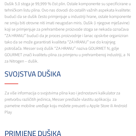
Dušik 5.0 stoga je 99,999 % čist plin. Ostale komponente su specificirane u
tehničkom listu plina. Ovo nas dovodi do ostalih važnih aspekata kvalitete:
budući da se dušik često primjenjuje u industriji hrane, ostale komponente
ne smiju biti otrovne niti imati neugodan miris. Dušik (i njegove mješavine)
koji se primjenjuje za prehrambene proizvode stoga se nekada označava
“ZA HRANU” budući da je proces proizvodnje i lanac opskrbe organiziran
tako da se može garantirati kvaliteta “ZA HRANU” sve do krajnjeg
potrošača. Messer svoj dušik “ZA HRANU” naziva GOURMET N, gdje
GOURMET znači kvalitetu plina za primjenu u prehrambenoj industriji, a N
za Nitrogen – dušik.
SVOJSTVA DUŠIKA
Za više informacija o svojstvima plina kao i jednostavni kalkulator za
pretvorbu različitih jedinica, Messer predlaže vlastitu aplikaciju za
pametne mobilne uređaje koju možete preuzeti u Apple Store ili Android
Play
PRIMJENE DUŠIKA