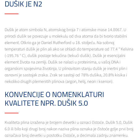
DUŠIK JE N2
Dušik je atom simbola N, atomskog broja 7 i atomske mase 14.0067. U
prirodi dušik se povezuje u molekulu od dva atoma da bi tvorio stabilni
element. Otkrio ga je Daniel Rutherford u 18. stoljeću. Na sobnoj
temperaturi dušik je plin ali ako se ohladi do temperature od 77.4 ° Kelvina
(-195.76 ° C), dušik postaje tekućina (tekući dušik). Dušik je esencijalni
element života na zemlji. Dušik se nalazi u proteinima, u vašoj DNA i
organskim spojevima životinja. U plinovitom stanju dušik je inertni plin i
osnovni je sastojak zraka. Zrak se sastoji od 78% dušika, 20.8% kisika i
nekoliko drugih plemenitih plinova (argon, helij, neon i ksenon).
KONVENCIJE O NOMENKLATURI
KVALITETE NPR. DUŠIK 5.0
Kvaliteta plina izražena je brojem devetki u oznaci čistoće. Dušik 5.0, Dušik
6.0 ili bilo koji drugi broj nakon naziva plina oznaka je čistoće gdje prvi broj
označava broj devetki u postotku čistoće, a decimala zadnju znamenku.