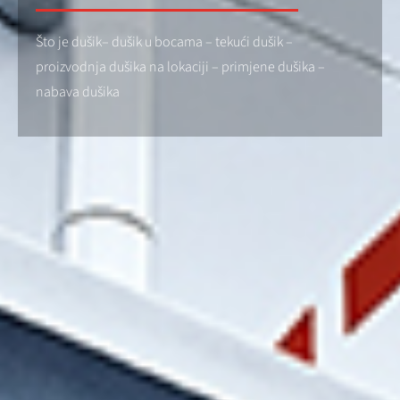
Što je dušik– dušik u bocama – tekući dušik –
proizvodnja dušika na lokaciji – primjene dušika –
nabava dušika