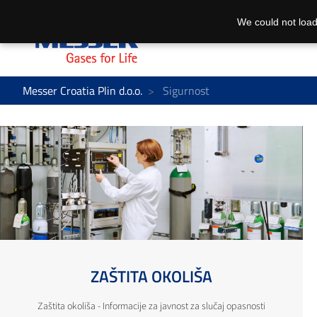
We could not load
Messer Croatia Plin d.o.o.
Sigurnost
ZAŠTITA OKOLIŠA
Zaštita okoliša - Informacije za javnost za slučaj opasnosti