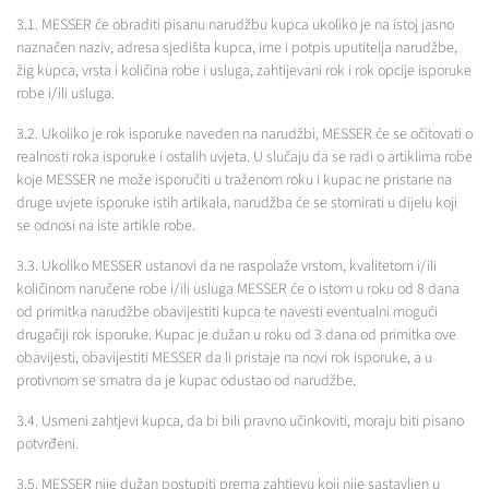
3.1. MESSER će obraditi pisanu narudžbu kupca ukoliko je na istoj jasno
naznačen naziv, adresa sjedišta kupca, ime i potpis uputitelja narudžbe,
žig kupca, vrsta i količina robe i usluga, zahtijevani rok i rok opcije isporuke
robe i/ili usluga.
3.2. Ukoliko je rok isporuke naveden na narudžbi, MESSER će se očitovati o
realnosti roka isporuke i ostalih uvjeta. U slučaju da se radi o artiklima robe
koje MESSER ne može isporučiti u traženom roku i kupac ne pristane na
druge uvjete isporuke istih artikala, narudžba će se stornirati u dijelu koji
se odnosi na iste artikle robe.
3.3. Ukoliko MESSER ustanovi da ne raspolaže vrstom, kvalitetom i/ili
količinom naručene robe i/ili usluga MESSER će o istom u roku od 8 dana
od primitka narudžbe obavijestiti kupca te navesti eventualni mogući
drugačiji rok isporuke. Kupac je dužan u roku od 3 dana od primitka ove
obavijesti, obavijestiti MESSER da li pristaje na novi rok isporuke, a u
protivnom se smatra da je kupac odustao od narudžbe.
3.4. Usmeni zahtjevi kupca, da bi bili pravno učinkoviti, moraju biti pisano
potvrđeni.
3.5. MESSER nije dužan postupiti prema zahtjevu koji nije sastavljen u