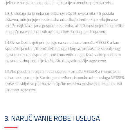
cjelinu te na iste kupac pristaje najkasnije u trenutku primitka robe.
2.3. U slučaju da bi neka odredba ovih Općih uvjeta bila i/ili postala
ništavna, primjenjuje se zakonska odredba/odredbe kojom/kojima se
postiže najbliža ciljana gospodarska svrha, ali ništavost pojedine odredbe
ne utječe na valjanost ovih uvjeta, odnosno sklopljenih ugovora.
2.4.Ovi se Opći uvjeti primjenjuju na sve odnose između MESSER-a kao
isporučitelja robe i/ili pružatelja usluga i kupca, proizašle iz sklopljenog
ugovora odnosno isporuke robe i pruženih usluga, izuzev ako posebnim
ugovorom s kupcem nije izričito što drugo/drugačije ugovoreno.
2.5.Ako posebnim pisanim utanačenjem između MESSER-a i naručitelja,
odnosno kupaca, nije što drugo određeno, isporuke robe i usluga MESSER-
a vrše se isključivo prema ovim Općim uvjetima poslovanja bez da su isti
posebno ugovoreni.
3. NARUČIVANJE ROBE I USLUGA