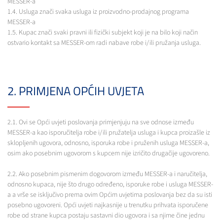
MESSER-a
1.4. Usluga znači svaka usluga iz proizvodno-prodajnog programa
MESSER-a
1.5. Kupac znači svaki pravni ili fizički subjekt koji je na bilo koji način
ostvario kontakt sa MESSER-om radi nabave robe i/ili pružanja usluga.
2. PRIMJENA OPĆIH UVJETA
2.1. Ovi se Opći uvjeti poslovanja primjenjuju na sve odnose između
MESSER-a kao isporučitelja robe i/ili pružatelja usluga i kupca proizašle iz
sklopljenih ugovora, odnosno, isporuka robe i pruženih usluga MESSER-a,
osim ako posebnim ugovorom s kupcem nije izričito drugačije ugovoreno.
2.2. Ako posebnim pismenim dogovorom između MESSER-a i naručitelja,
odnosno kupaca, nije što drugo određeno, isporuke robe i usluga MESSER-
a a vrše se isključivo prema ovim Općim uvjetima poslovanja bez da su isti
posebno ugovoreni. Opći uvjeti najkasnije u trenutku prihvata isporučene
robe od strane kupca postaju sastavni dio ugovora i sa njime čine jednu