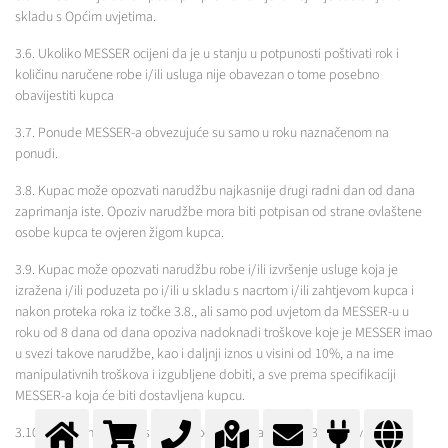
skladu s Općim uvjetima.
3.6. Ukoliko MESSER ocijeni da je u stanju u potpunosti poštivati rok i
količinu naručene robe i/ili usluga nije obavezan o tome posebno
obavijestiti kupca
3.7. Ponude MESSER-a obvezujuće su samo u roku naznačenom na
ponudi.
3.8. Kupac može opozvati narudžbu najkasnije drugi radni dan od dana
zaprimanja iste. Opoziv narudžbe mora biti potpisan od strane ovlaštene
osobe kupca te ovjeren žigom kupca.
3.9. Kupac može opozvati narudžbu robe i/ili izvršenje usluge koja je
izražena i/ili poduzeta po i/ili u skladu s nacrtom i/ili zahtjevom kupca i
nakon proteka roka iz točke 3.8., ali samo pod uvjetom da MESSER-u u
roku od 8 dana od dana opoziva nadoknadi troškove koje je MESSER imao
u svezi takove narudžbe, kao i daljnji iznos u visini od 10%, a na ime
manipulativnih troškova i izgubljene dobiti, a sve prema specifikaciji
MESSER-a koja će biti dostavljena kupcu.
3.10. Opoziv narudžbe suprotan odredbama 3.8. i/ili 3.9. nije valjan i