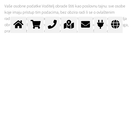
Vaše osobne podatke Voditelj obrade štiti kao poslovnu tajnu: sve osobe
koje imaju pristup tim podacima, bez obzira radi li se o ovlaštenim
radnicima Voditelja obrade i/ili društvima angažiranim od strane Voditelja
obrade, posebno obvezuje dužnost čuvanja tajnosti podataka. Pored toga,
pravo na pristup osobnim podacima imaju samo ovlaštene osobe
Voditelja obrade i samo u mjeri u kojoj je to nužno radi obavljanja poslova
iz njihova djelokruga, pri čemu se na svim razinama poslovanja primjenjuju
najsuvremenije organizacijske, kadrovske i tehničke mjere zaštite
podataka od neovlaštenog pristupa.
ROK U KOJEMU SE PODACI ČUVAJU
Osobni podaci se čuvaju onoliko dugo koliko je potrebno za izvršenje
legitimne svrhe, osim ako za određene svrhe nije predviđen dulji rok
čuvanja, prema važećim zakonskim propisima. Podaci se čuvaju do
opoziva privole i/ili prestanka obrade zbog ispunjenja svrhe za koju je
privola dana i/ili prestanka obrade zbog odluka državnog tijela nadležnog
za nadzor nad obradom osobnih podataka. U svim navedenim